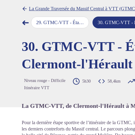
La Grande Traversée du Massif Central à VTT (GTMC
➜
a Couvertoirade > Lunas
29
.
GTMC-VTT - Étape 29 - Lunas > Clermont-l'Hérault
30
.
GTMC-VTT - Étape 30 - Clermont-l'Hérault > M
Étape précédente
Voir l'
30. GTMC-VTT - Ét
Clermont-l'Héraul
Niveau rouge - Difficile
5h30
58,4km
Itinéraire VTT
La GTMC-VTT, de Clermont-l'Hérault à M
Pour la dernière étape sportive de l’itinéraire de la GTMC, il
les derniers contreforts du Massif central. Le parcours plon