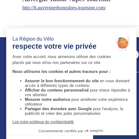
http://fr.auvergnerhonealpes-tourisme.com/
Auvergne-Rhône-Alpes Tourisme
11 bis quai Perrache - 69002 Lyon
59 boulevard Léon Jouhaux - 63050 Clermont-Ferrand
Cedex 2