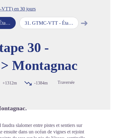
-VTT) en 30 jours
➜
ontagnac
31
.
GTMC-VTT - Étape 31 - Montagnac > Le Cap d'Agde
Étape suivante
image en plein écran
ape 30 -
t > Montagnac
Traversée
+1312m
-1384m
ontagnac.
 faudra slalomer entre pistes et sentiers sur
ge ensuite dans un océan de vignes et rejoint