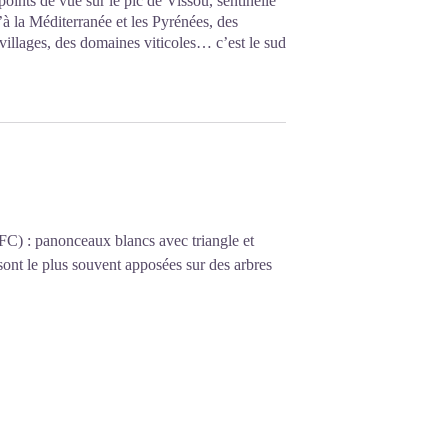
oints de vue sur le pic de Vissou, sentinelle
’à la Méditerranée et les Pyrénées, des
 villages, des domaines viticoles… c’est le sud
FC) : panonceaux blancs avec triangle et
sont le plus souvent apposées sur des arbres