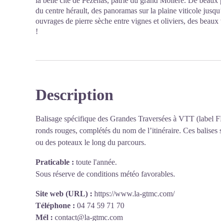
la belle cité de Pézenas, patrie du grand Molière. De beaux p
du centre hérault, des panoramas sur la plaine viticole jusqu
ouvrages de pierre sèche entre vignes et oliviers, des beaux
!
Description
Balisage spécifique des Grandes Traversées à VTT (label F
ronds rouges, complétés du nom de l’itinéraire. Ces balises 
ou des poteaux le long du parcours.
Praticable :
toute l'année.
Sous réserve de conditions météo favorables.
Site web (URL) :
https://www.la-gtmc.com/
Téléphone :
04 74 59 71 70
Mél :
contact@la-gtmc.com