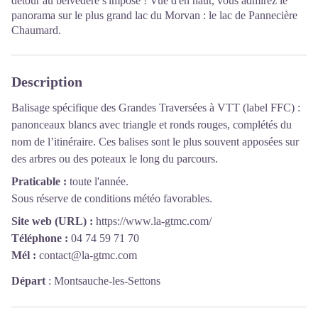
détour au belvédère s'impose ! Vue d'en haut, vous admirez le
panorama sur le plus grand lac du Morvan : le lac de Pannecière
Chaumard.
Description
Balisage spécifique des Grandes Traversées à VTT (label FFC) :
panonceaux blancs avec triangle et ronds rouges, complétés du
nom de l’itinéraire. Ces balises sont le plus souvent apposées sur
des arbres ou des poteaux le long du parcours.
Praticable :
toute l'année.
Sous réserve de conditions météo favorables.
Site web (URL) :
https://www.la-gtmc.com/
Téléphone :
04 74 59 71 70
Mél :
contact@la-gtmc.com
Départ
:
Montsauche-les-Settons