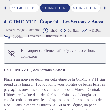
Voir l'image en plein écran
➜
➜
 Saulieu
3
.
GTMC-VTT - Étape 03 - Saulieu > Les Settons
4
.
GTMC-VTT - Étape 04 - Les Settons > Anost
5
.
GTMC-VTT - Étape 05 - Anost > La Grande-Verrière
6
.
GTMC-VTT 
Étape précédente
Étap
4. GTMC-VTT - Étape 04 - Les Settons > Anost
Niveau rouge - Difficile
5h30
53,4km
+1189m
Traversée
Itinéraire VTT
-1304m
Embarquer cet élément afin d'y avoir accès hors
connexion
La GTMC-VTT, des Settons à Anost .
Place à un nouveau décor sur cette étape de la GTMC à VTT qui
prend de la hauteur. Tout du long, vous profitez de belles fenêtres
paysagères ouvertes sur les vertes collines du Morvan Central.
L'itinéraire évolue dans des forêts de résineux où douglas et
épicéas cohabitent avec les indispensables cultures de sapins de
Noël. Dans le centre d'Ouroux, à 150 m de l'église, un petit