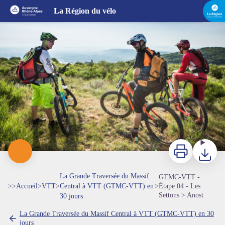
GTMC-VTT - Étape 04 - Les Settons > Anost
La Région du vélo
Sur la GTMC-VTT - Olivier Octobre / GTMC-VTT
Imprimer
Télécharg
La Grande Traversée du Massif
GTMC-VTT -
>>
Accueil
>
VTT
>
Central à VTT (GTMC-VTT) en
>
Étape 04 - Les
Settons > Anost
30 jours
La Grande Traversée du Massif Central à VTT (GTMC-VTT) en 30
jours