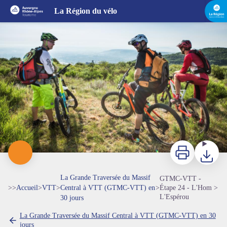
GTMC-VTT - Étape 24 - L'Hom > L'Espérou
La Région du vélo
Sur la GTMC-VTT - Olivier Octobre / GTMC-VTT
Imprimer
Télécharg
La Grande Traversée du Massif
GTMC-VTT -
>>
Accueil
>
VTT
>
Central à VTT (GTMC-VTT) en
>
Étape 24 - L'Hom >
L'Espérou
30 jours
La Grande Traversée du Massif Central à VTT (GTMC-VTT) en 30
jours