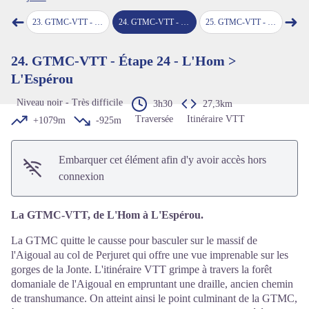
Voir l'image en plein écran
➜
➜
nte-Enimie
23
.
GTMC-VTT - Étape 23 - Sainte-Enimie > L'Hom
24
.
GTMC-VTT - Étape 24 - L'Hom > L'Espérou
25
.
GTMC-VTT - Étape 25 - L'Espérou > Le Vigan
26
.
GTM
Étape précédente
Étap
24. GTMC-VTT - Étape 24 - L'Hom >
L'Espérou
Niveau noir - Très difficile
3h30
27,3km
Traversée
Itinéraire VTT
+1079m
-925m
Embarquer cet élément afin d'y avoir accès hors
connexion
La GTMC-VTT, de L'Hom à L'Espérou.
La GTMC quitte le causse pour basculer sur le massif de
l'Aigoual au col de Perjuret qui offre une vue imprenable sur les
gorges de la Jonte. L'itinéraire VTT grimpe à travers la forêt
domaniale de l'Aigoual en empruntant une draille, ancien chemin
de transhumance. On atteint ainsi le point culminant de la GTMC,