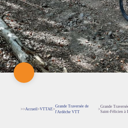
Grande Traversée de
Grande Traversée
>>
Accueil
>
VTTAE
>
>
Saint-Félicien à 
l'Ardèche VTT