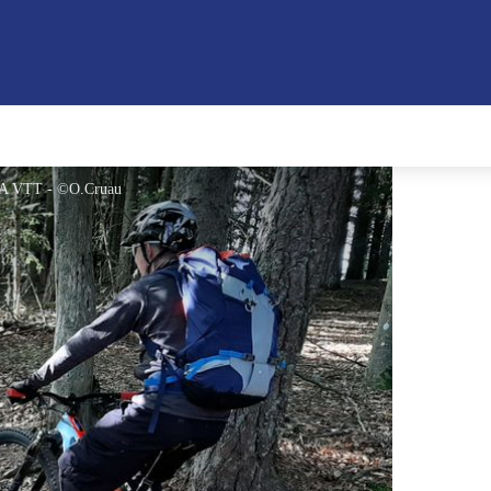
GTA VTT - ©O.Cruau