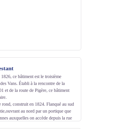
issellement entraine le sable vers le bas
s qui n’évolueront alors que très peu. Ces
estant
 1826, ce bâtiment est le troisième
des Vans. Établi à la rencontre de la
1 et de la route de Pigère, ce bâtiment
ire.
 rond, construit en 1824. Flanqué au sud
istie,ouvrant au nord par un portique que
nnes auxquelles on accède depuis la rue
 4 ouvertures latérales.