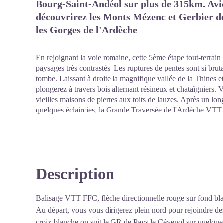
Bourg-Saint-Andéol sur plus de 315km. Avi
découvrirez les Monts Mézenc et Gerbier de 
les Gorges de l'Ardèche
En rejoignant la voie romaine, cette 5ème étape tout-terrain 
paysages très contrastés. Les ruptures de pentes sont si bru
tombe. Laissant à droite la magnifique vallée de la Thines e
plongerez à travers bois alternant résineux et chataîgniers. 
vieilles maisons de pierres aux toits de lauzes. Après un l
quelques éclaircies, la Grande Traversée de l'Ardèche VTT r
Description
Balisage VTT FFC, flèche directionnelle rouge sur fond bl
Au départ, vous vous dirigerez plein nord pour rejoindre de
croix blanche on suit le GR de Pays le Cévenol sur quelque