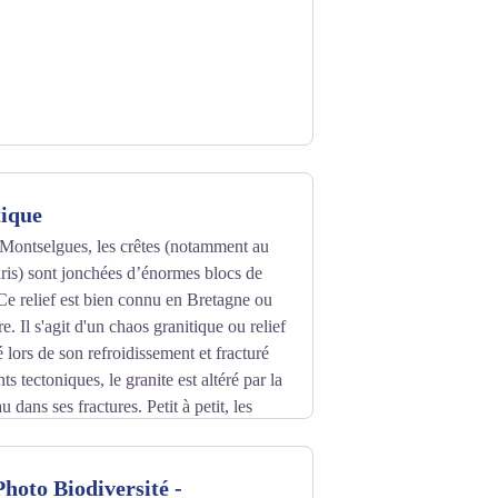
tique
 Montselgues, les crêtes (notamment au
Paris) sont jonchées d’énormes blocs de
 Ce relief est bien connu en Bretagne ou
. Il s'agit d'un chaos granitique ou relief
 lors de son refroidissement et fracturé
 tectoniques, le granite est altéré par la
u dans ses fractures. Petit à petit, les
 et hydratés et disparaissent transformés
n sable riche en quartz et en feldspath.
hoto Biodiversité -
activement en profondeur le granite sain