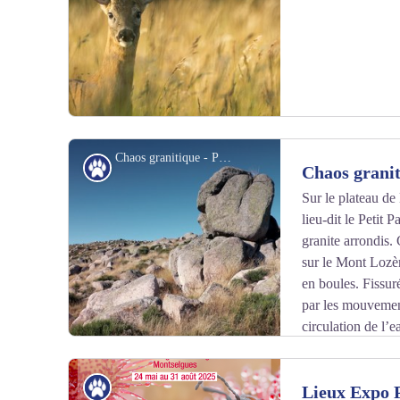
Chaos granitique - Pascal Breitenbach
Patrimoine naturel
Chaos grani
Sur le plateau de
lieu-dit le Petit 
Voir l'image en plein écran
granite arrondis.
sur le Mont Lozère
en boules. Fissuré
par les mouvements
circulation de l’ea
minéraux les plus fragiles comme les micas, sont oxydés
en argile. La roche se désagrège alors et se transforme e
Patrimoine naturel
Lieux Expo P
L’eau circule dans ce sable et continue de transformer 