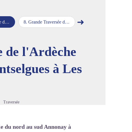
➜
 Les Vans
8
.
Grande Traversée de l'Ardèche VTT Etape 2 de Devesset à Les Estables
9
.
Grande Traversée de l'Ardèche VTT Etape 6 de Les Vans à Vallon Pont d'Arc
Étape suivante
image en plein écran
e de l'Ardèche
tselgues à Les
Traversée
ie du nord au sud Annonay à