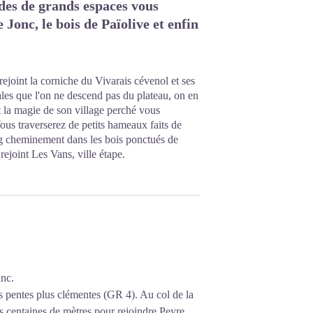
des de grands espaces vous
Jonc, le bois de Païolive et enfin
rejoint la corniche du Vivarais cévenol et ses
tales que l'on ne descend pas du plateau, on en
t la magie de son village perché vous
Vous traverserez de petits hameaux faits de
ong cheminement dans les bois ponctués de
ejoint Les Vans, ville étape.
anc.
s pentes plus clémentes (GR 4). Au col de la
s centaines de mètres pour rejoindre Peyre