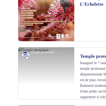
en granite altéré (ou arène granitique). En surface, le ru
L'Echelette
de la pente, mettant alors à nu les blocs de granite sain
Voir l'image en plein écran
blocs de granites sains forment alors les fameux chaos
Temple protestant - SPL Cévennes d'Ardèche
Patrimoine culturel
Temple prot
Inauguré le 7 mai
temple protestant 
Voir l'image en plein écran
départementale 90
est de plan circula
Batiment modeste
d'une petite sacr
supportent 4 colo
par des marches d'escalier. Un éclairage axial complète