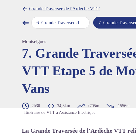
Grande Traversée de l'Ardèche VTT
➜
Etape 1 de Annonay à Devesset
6
.
Grande Traversée de l'Ardèche VTT Variante de départ Etape 1 de Tournon-sur-Rhône à Saint-Félicien
7
.
Grande Traversée de l'Ardèche VTT Etape 5 de Montselgues à
Étape précédente
Voir l'
Montselgues
7. Grande Traversé
VTT Etape 5 de Mon
Vans
2h30
34,3km
+705m
-1556m
Itinéraire de VTT à Assistance Électrique
La Grande Traversée de l'Ardèche VTT rel