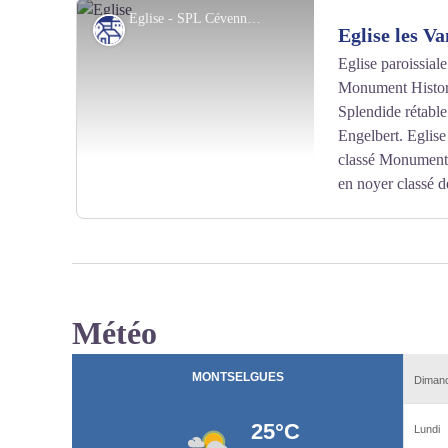
Ameublement très sobre. Culte de l'église réformée le
Eglise - SPL Cévennes d'Ardèche
Patrimoine culturel
Eglise les Va
Inscrit au titre des Monuments historiques le 8 mars 20
Eglise
paroissiale
Monument Histor
Voir l'image en plein écran
Splendide rétabl
Engelbert. Eglise
classé Monument 
en noyer classé d
Météo
Voir l'image en plein écran