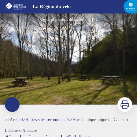
Aire de pique-nique du Calabert
La Région du vélo
Aire de pique-nique du Calabert - OTPL
Imprimer
>>
Accueil
>
Autres sites recommandés
>
Aire de pique-nique du Calabert
Labatie-d'Andaure