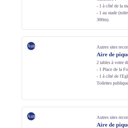
- 1 à côté de la m
- 1 au stade (toil
300m).
Office de tourisme Châtaigneraie cantalienne
Autres sites recommandés
Autres sites rec
Aire de piq
2 tables à votre d
- 1 Place de la Fo
- 1 à côté de l'Eg
Toilettes publique
Office de tourisme Châtaigneraie cantalienne
Autres sites recommandés
Autres sites rec
Aire de piqu