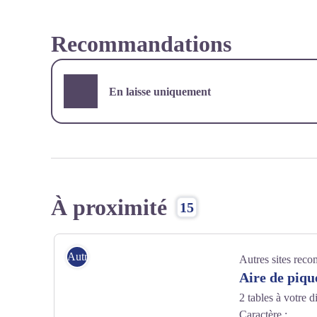
Recommandations
En laisse uniquement
À proximité
15
Autres sites recommandés
Autres sites rec
Aire de piqu
2 tables à votre d
Caractère :