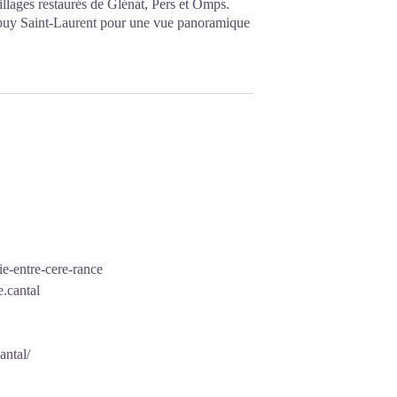
lages restaurés de Glénat, Pers et Omps.
 puy Saint-Laurent pour une vue panoramique
aie-entre-cere-rance
.cantal
antal/