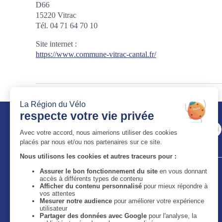
D66
15220 Vitrac
Tél. 04 71 64 70 10
Site internet
:
https://www.commune-vitrac-cantal.fr/
Auvergne-Rhône-Alpes Tourisme
11 bis quai Perrache - 69002 Lyon
59 boulevard Léon Jouhaux - 63050 Clermont-Ferrand