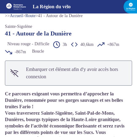
41 - Autour de la Dunière
Voir l'image en plein écran
La Région du vélo
>>
Accueil
>
Route
>
41 - Autour de la Dunière
Sainte-Sigolène
41 - Autour de la Dunière
Niveau rouge - Difficile
3h
40,6km
+867m
Boucle
-867m
Embarquer cet élément afin d'y avoir accès hors
connexion
Ce parcours exigeant vous permettra d’approcher la
Dunière, renommée pour ses gorges sauvages et ses belles
truites Fario !
Vous traverserez Sainte-Sigolène, Saint-Pal-de-Mons,
Dunières, bourgs typiques de la Haute-Loire granitique,
symboles de l’activité économique florissante et serez ravis
par les différents points de vue sur les Sucs. Vous