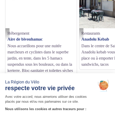
Hébergement
Restaurants
aire de Bivouhamac - aire de Bivouhamac
res_anadolukebab_stesigo
Aire de bivouhamac
Anadolu Kebab
Nous accueillons pour une nuitée
Dans le centre de Sa
marcheurs et cyclistes dans le superbe
Anadolu kebab vous 
jardin, en tente, dans les 5 hamacs
place ou à emporter 
suspendus sous les bouleaux, ou dans la
sandwichs, tacos
kerterre. Bloc-sanitaire et toilettes sèches
perchées.