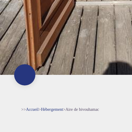
>>
Accueil
>
Hébergement
>
Aire de bivouhamac