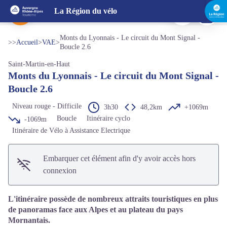
Monts du Lyonnais - Le circuit du Mont Signal - Boucle 2.6
Imprimer
Télécharg
La Région du vélo
Saint-Laurent-d'Agny - G. Chevallier - CODEP
Voir l'image en plein écran
Monts du Lyonnais - Le circuit du Mont Signal -
>>
Accueil
>
VAE
>
Boucle 2.6
Saint-Martin-en-Haut
Monts du Lyonnais - Le circuit du Mont Signal -
Boucle 2.6
Niveau rouge - Difficile
3h30
48,2km
+1069m
Boucle
Itinéraire cyclo
-1069m
Itinéraire de Vélo à Assistance Electrique
Embarquer cet élément afin d'y avoir accès hors
connexion
L'itinéraire possède de nombreux attraits touristiques en plus
de panoramas face aux Alpes et au plateau du pays
Mornantais.