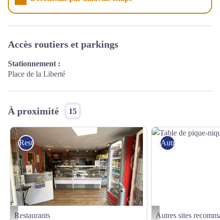
Accès routiers et parkings
Stationnement :
Place de la Liberté
À proximité
15
Restaurants
Autres sites reco
Restaurants
Autres sites recomm
9 Gourmand_Brignais - 9 Gourmand
Table de pique-nique - Pix