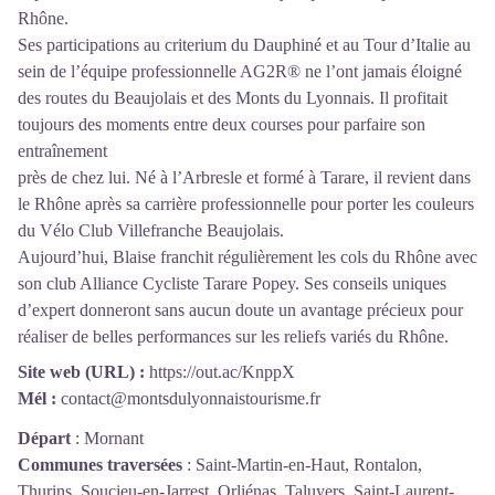
Rhône.
Ses participations au criterium du Dauphiné et au Tour d’Italie au
sein de l’équipe professionnelle AG2R® ne l’ont jamais éloigné
des routes du Beaujolais et des Monts du Lyonnais. Il profitait
toujours des moments entre deux courses pour parfaire son
entraînement
près de chez lui. Né à l’Arbresle et formé à Tarare, il revient dans
le Rhône après sa carrière professionnelle pour porter les couleurs
du Vélo Club Villefranche Beaujolais.
Aujourd’hui, Blaise franchit régulièrement les cols du Rhône avec
son club Alliance Cycliste Tarare Popey. Ses conseils uniques
d’expert donneront sans aucun doute un avantage précieux pour
réaliser de belles performances sur les reliefs variés du Rhône.
Site web (URL) :
https://out.ac/KnppX
Mél :
contact@montsdulyonnaistourisme.fr
Départ
:
Mornant
Communes traversées
:
Saint-Martin-en-Haut, Rontalon,
Thurins, Soucieu-en-Jarrest, Orliénas, Taluyers, Saint-Laurent-