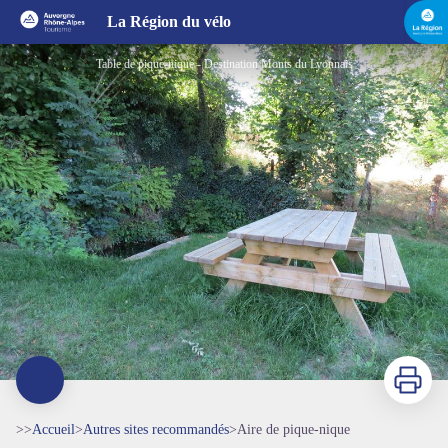
Aire de pique-nique
La Région du vélo
Table de pique-nique - Destination Monts du Lyonnais
Imprimer
>>
Accueil
>
Autres sites recommandés
>
Aire de pique-nique