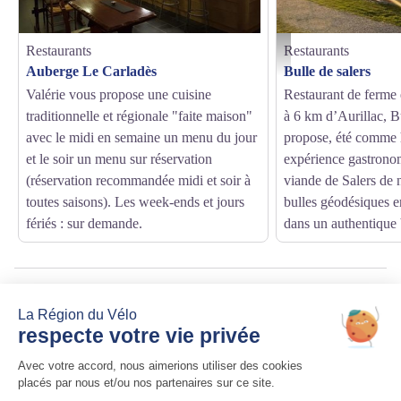
Restaurants
Restaurants
Bulle de salers_Saint-Simo
Auberge Le Carladès
Bulle de salers
Valérie vous propose une cuisine
Restaurant de ferme
traditionnelle et régionale "faite maison"
à 6 km d’Aurillac, B
avec le midi en semaine un menu du jour
propose, été comme 
et le soir un menu sur réservation
expérience gastrono
(réservation recommandée midi et soir à
viande de Salers de 
toutes saisons). Les week-ends et jours
bulles géodésiques 
fériés : sur demande.
dans un authentique 
Source
Office de Tourisme du Pays d'Aurillac
http://www.iaurillac.com/