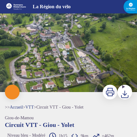
Circuit VTT - Giou - Yolet
La Région du vélo
Vue aérienne - CABA
Imprimer
Télécharg
>>
Accueil
>
VTT
>
Circuit VTT - Giou - Yolet
Giou-de-Mamou
Circuit VTT - Giou - Yolet
Niveau bleu - Modéré
1h15
9km
+462m