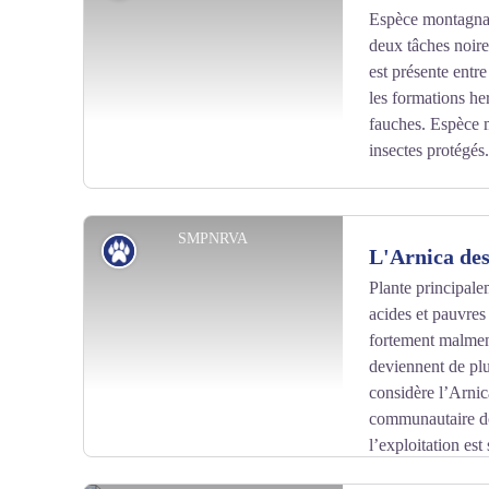
Espèce montagnar
deux tâches noires
est présente entr
les formations her
fauches. Espèce me
insectes protégés.
SMPNRVA
Patrimoine naturel
L'Arnica de
Plante principal
acides et pauvres 
Voir l'image en plein écran
fortement malmené
deviennent de pl
considère l’Arni
communautaire do
l’exploitation est
gestion.