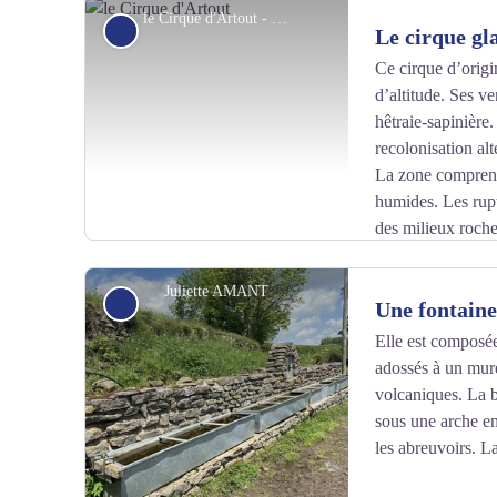
le Cirque d'Artout - Juliette Amant
Glacier
Le cirque gl
Ce cirque d’origi
d’altitude. Ses v
Voir l'image en plein écran
hêtraie-sapinière.
recolonisation alt
La zone comprend
humides. Les rup
des milieux roch
géomorphologie, ce site possède une haute valeur patri
Juliette AMANT
Petit patrimoine
Une fontaine
Elle est composée
adossés à un mure
Voir l'image en plein écran
volcaniques. La b
sous une arche en
les abreuvoirs. L