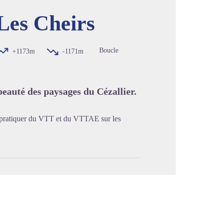
Les Cheirs
image en plein écran
Boucle
+1173m
-1171m
eauté des paysages du Cézallier.
z pratiquer du VTT et du VTTAE sur les