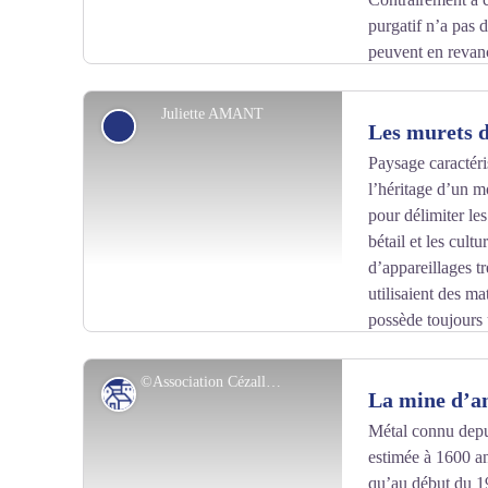
purgatif n’a pas d
peuvent en revanc
hypertensifs.
Juliette AMANT
Petit patrimoine
Les murets d
Paysage caractéris
l’héritage d’un mo
Voir l'image en plein écran
pour délimiter les
bétail et les cult
d’appareillages tr
utilisaient des ma
possède toujours
celui-ci dont certains sont issus de la période de peupl
Association Vallée de la Sianne.
©Association Cézallier Vallée de la Sianne
Patrimoine culturel
La mine d’a
Métal connu depui
estimée à 1600 an
Voir l'image en plein écran
qu’au début du 19