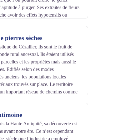
’aptitude à purger. Ses extraites de fleurs
he avoir des effets hypotensifs ou
e pierres sèches
tique du Cézallier, ils sont le fruit de
nde rural ancestral. Ils étaient utilisés
 parcelles et les propriétés mais aussi le
ures. Edifiés selon des modes
ès anciens, les populations locales
tériaux trouvés sur place. Le territoire
 un important réseau de chemins comme
ement de la région.
ntimoine
s la Haute Antiquité, sa découverte est
s avant notre ère. Ce n’est cependant
e siècle que l’industrie a employé