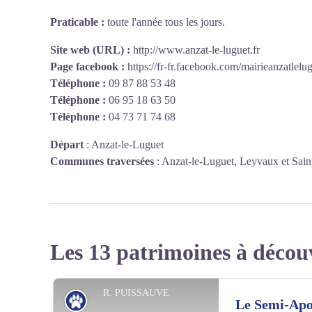
Praticable :
toute l'année tous les jours.
Site web (URL) :
http://www.anzat-le-luguet.fr
Page facebook :
https://fr-fr.facebook.com/mairieanzatlelug
Téléphone :
09 87 88 53 48
Téléphone :
06 95 18 63 50
Téléphone :
04 73 71 74 68
Départ
:
Anzat-le-Luguet
Communes traversées
:
Anzat-le-Luguet, Leyvaux et Saint
Les 13 patrimoines à décou
R. PUISSAUVE
Patrimoine naturel
Le Semi-Apo