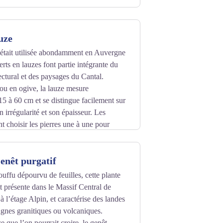
uze
 était utilisée abondamment en Auvergne
verts en lauzes font partie intégrante du
ectural et des paysages du Cantal.
e ou en ogive, la lauze mesure
5 à 60 cm et se distingue facilement sur
on irrégularité et son épaisseur. Les
t choisir les pierres une à une pour
avait pour avantage d’offrir une grande
 longévité.
enêt purgatif
ouffu dépourvu de feuilles, cette plante
t présente dans le Massif Central de
à l’étage Alpin, et caractérise des landes
gnes granitiques ou volcaniques.
e que l’on pourrait croire, le genêt