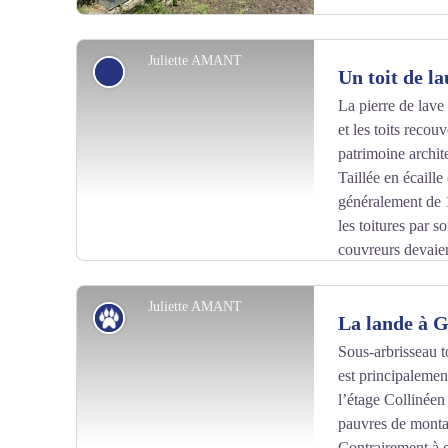
Juliette AMANT
Petit patrimoine
Un toit de la
La pierre de lave
et les toits recou
Voir l'image en plein écran
patrimoine archit
Taillée en écaill
généralement de 1
les toitures par s
couvreurs devaien
qu’elles se moulent bien les unes dans les autres. Elle 
résistance aux intempéries, aux incendies et une grande
Juliette AMANT
Patrimoine naturel
La lande à G
Association Vallée de la Sianne.
Sous-arbrisseau t
est principalemen
Voir l'image en plein écran
l’étage Collinéen 
pauvres de monta
Contrairement à c