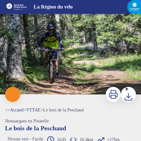
Le bois de la Peschaud
La Région du vélo
Imprimer
Télécharg
>>
Accueil
>
VTTAE
>
Le bois de la Peschaud
Neussargues en Pinatelle
Le bois de la Peschaud
Niveau vert - Facile
1h30
10,4km
+176m