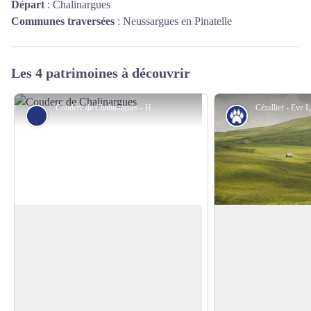
Départ
:
Chalinargues
Communes traversées
:
Neussargues en Pinatelle
Les 4 patrimoines à découvrir
Couderc de Chalinargues - Hautes Terres Tourisme
Petit patrimoine
Patrimoine nat
Le couderc de Chalinargues
Le relief du Cézalli
Cette esplanade sur laquelle vous pouvez
Le massif du Cézalli
observer des bassins est un ancien
avec les monts du Ca
Voir l'image en plein écran
couderc. Les coudercs étaient des
Puys et le massif du 
espaces communaux, mis à disposition
un relief beaucoup p
des habitants, sur lesquels ils pouvaient
Stratovolcan actif il 