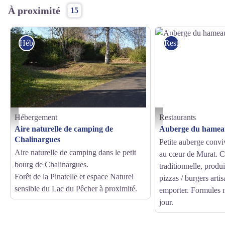
À proximité
15
Hébergement
Restaurants
Hébergement
Restaurants
aire chali
Auberge du hameau - Aube
Aire naturelle de camping de
Auberge du hamea
Chalinargues
Petite auberge convi
Aire naturelle de camping dans le petit
au cœur de Murat. Cu
bourg de Chalinargues.
traditionnelle, produi
Forêt de la Pinatelle et espace Naturel
pizzas / burgers arti
sensible du Lac du Pêcher à proximité.
emporter. Formules m
jour.