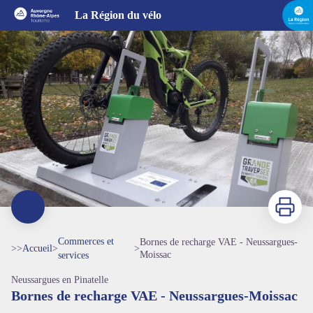
Bornes de recharge VAE - Neussargues-Moissac
La Région du vélo
Imprimer
Commerces et
Bornes de recharge VAE - Neussargues-
>>
Accueil
>
>
Moissac
services
Neussargues en Pinatelle
Bornes de recharge VAE - Neussargues-Moissac
Voir l'image en plein écran