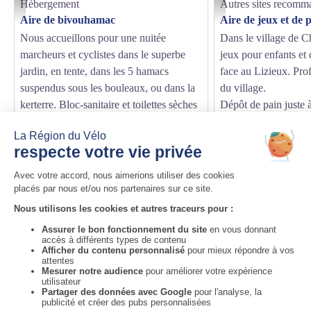
Hébergement
Autres sites recomm
aire de Bivouhamac - aire de Bivouhamac
Aire de jeux et de pique-n
Aire de bivouhamac
Aire de jeux et de 
Nous accueillons pour une nuitée
Dans le village de Ch
marcheurs et cyclistes dans le superbe
jeux pour enfants et 
jardin, en tente, dans les 5 hamacs
face au Lizieux. Profi
suspendus sous les bouleaux, ou dans la
du village.
kerterre. Bloc-sanitaire et toilettes sèches
Dépôt de pain juste à
perchées.
nique !
Auvergne-Rhône-Alpes Tourisme
Informations complémentaires