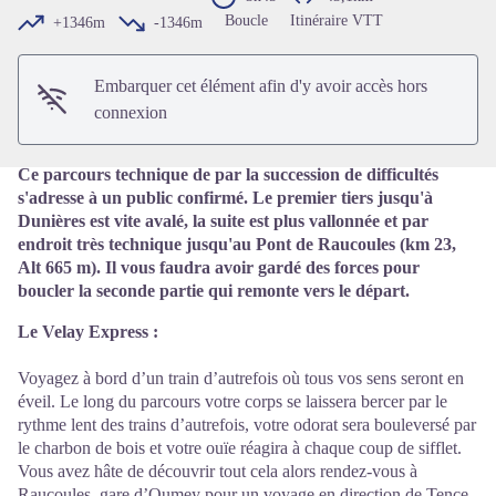
Voir l'image en plein écran
Boucle
Itinéraire VTT
+1346m
-1346m
Embarquer cet élément afin d'y avoir accès hors
connexion
Ce parcours technique de par la succession de difficultés
s'adresse à un public confirmé. Le premier tiers jusqu'à
Dunières est vite avalé, la suite est plus vallonnée et par
endroit très technique jusqu'au Pont de Raucoules (km 23,
Alt 665 m). Il vous faudra avoir gardé des forces pour
boucler la seconde partie qui remonte vers le départ.
Le Velay Express :
Voyagez à bord d’un train d’autrefois où tous vos sens seront en
éveil. Le long du parcours votre corps se laissera bercer par le
rythme lent des trains d’autrefois, votre odorat sera bouleversé par
le charbon de bois et votre ouïe réagira à chaque coup de sifflet.
Vous avez hâte de découvrir tout cela alors rendez-vous à
Raucoules, gare d’Oumey pour un voyage en direction de Tence,