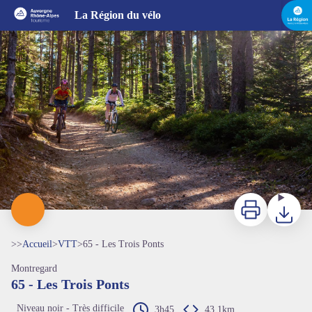
65 - Les Trois Ponts
La Région du vélo
circuit vtt les 3 ponts - Fabrice Beauvois
Imprimer
Télécharg
>>
Accueil
>
VTT
>
65 - Les Trois Ponts
Montregard
65 - Les Trois Ponts
Niveau noir - Très difficile
3h45
43,1km