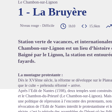
Le Chambon-sur-Lignon
1 - La Bruyère
Voir l'
Niveau rouge - Difficile
1h10
15,6km
Station verte de vacances, et internationale
Chambon-sur-Lignon est un lieu d’histoire e
Baigné par le Lignon, la station est entourée
fayards.
La montagne protestante :
Dès le XVIème siècle, la réforme se développe sur le Platea
que le culte « prétendu réformé » arrive.
Après l’Edit de Nantes (1598), deux temples sont construi
et le Chambon-du-Prieuré (Le Chambon-sur-Lignon). Mais d
une politique de répression à l’encontre des protestants, n
révocation de l’Edit de Nantes interdit le protestantisme et l
résiste, c’est la période des assemblées du Désert où les fidè