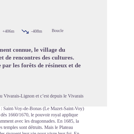
image en plein écran
Boucle
+406m
-408m
ment connue, le village du
t de rencontres des cultures.
 par les forêts de résineux et de
u Vivarais-Lignon et c’est depuis le Vivarais
ts : Saint-Voy-de-Bonas (Le Mazet-Saint-Voy)
ès 1660/1670, le pouvoir royal applique
otamment avec les dragonnades. En 1685, la
es temples sont détruits. Mais le Plateau
les risquent leur vie pour vivre leur foi. En