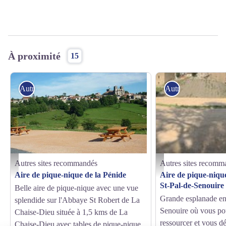
À proximité
15
Autres sites recommandés
Autres sites reco
Autres sites recommandés
Autres sites recomm
Aire de pique-nique de la Pénide-2018 - Gérard Mestre
aire de pique-nique St Pal 
Aire de pique-nique de la Pénide
Aire de pique-nique
St-Pal-de-Senouire
Belle aire de pique-nique avec une vue
Grande esplanade en
splendide sur l'Abbaye St Robert de La
Senouire où vous po
Chaise-Dieu située à 1,5 kms de La
ressourcer et vous d
Chaise-Dieu avec tables de pique-nique