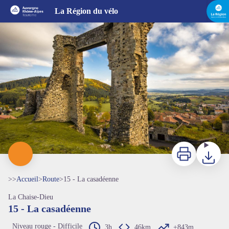
15 - La casadéenne
La Région du vélo
Imprimer
Télécharg
>>
Accueil
>
Route
>
15 - La casadéenne
La Chaise-Dieu
15 - La casadéenne
Niveau rouge - Difficile
3h
46km
+843m