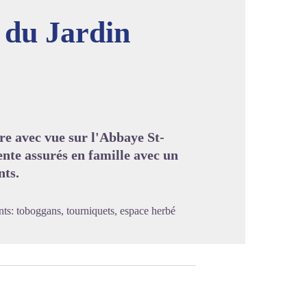
 du Jardin
image en plein écran
re avec vue sur l'Abbaye St-
nte assurés en famille avec un
nts.
nts: toboggans, tourniquets, espace herbé