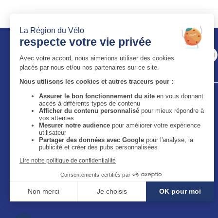
Auvergne-Rhône-Alpes Tourisme
11 bis quai Perrache - 69002 Lyon
59 boulevard Léon Jouhaux - 63050 Clermont-Ferrand
Cedex 2