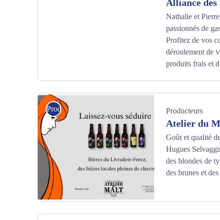
Alliance des
Nathalie et Pier
passionnés de gas
Profitez de vos c
déroulement de v
produits frais et 
Alliance des Sens Traiteur - Restaurant le 2013 - Alliance des S
Producteurs
Producteurs
Atelier du M
Goût et qualité de
Hugues Selvaggini
des blondes de ty
des brunes et des
Atelier du Malt - Atelier du Malt