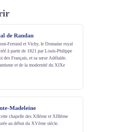
rir
al de Randan
mont-Ferrand et Vichy, le Domaine royal
réé à partir de 1821 par Louis-Philippe
oi des Français, et sa sœur Adélaïde.
antisme et de la modernité du XIXe
inte-Madeleine
 cette chapelle des XIIème et XIIIème
taurée au début du XVème siècle.