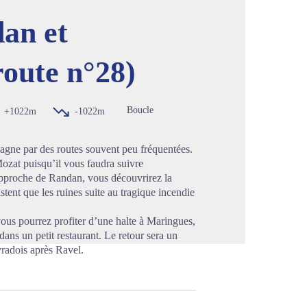
an et
route n°28)
image en plein écran
Boucle
+1022m
-1022m
magne par des routes souvent peu fréquentées.
ozat puisqu’il vous faudra suivre
’approche de Randan, vous découvrirez la
tent que les ruines suite au tragique incendie
 vous pourrez profiter d’une halte à Maringues,
ans un petit restaurant. Le retour sera un
vradois après Ravel.