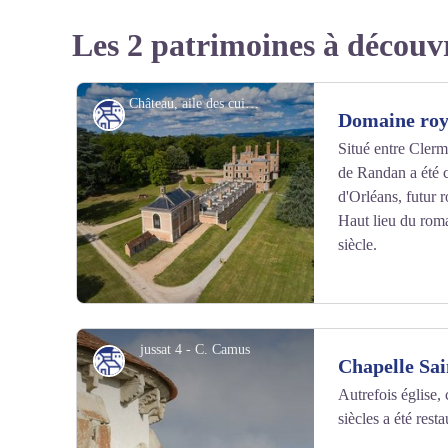
Les 2 patrimoines à découv
Château, aile des cuisines, chapelle - ©Juan ROBERT
Patrimoine culturel
Domaine roy
Situé entre Cler
de Randan a été c
d'Orléans, futur r
Haut lieu du rom
siècle.
jussat 4 - C. Camus
Patrimoine culturel
Chapelle Sa
Autrefois église,
siècles a été res
Voir l'image en plein écran