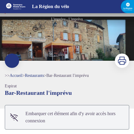
Bar-Restaurant l'imprévu
La Région du vélo
L'imprévu - L'imprévu
Imprimer
>>
Accueil
>
Restaurants
>
Bar-Restaurant l'imprévu
Espirat
Voir l'image en plein écran
Bar-Restaurant l'imprévu
Embarquer cet élément afin d'y avoir accès hors
connexion