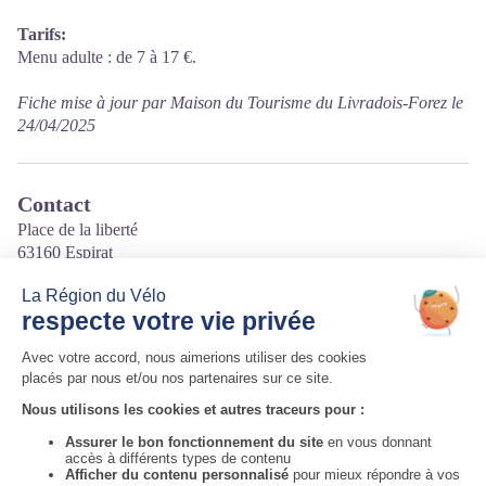
Tarifs:
Menu adulte : de 7 à 17 €.
Fiche mise à jour par Maison du Tourisme du Livradois-Forez le
24/04/2025
Contact
Place de la liberté
63160 Espirat
Tél. 04 73 78 23 38
Courriel
:
limprevu.fernandes63160@gmail.com
Site internet
:
https://www.imprevu-espirat.org