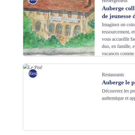
Hébergement
Auberge coll
de jeunesse 
Imaginez un coin
ressourcement, e
vous accueillir f
duo, en famille, 
vacances comme v
Dessin - Auberge de jeunesse de Saint-Martin_Saint-Martin-de
Restaurants
Restaurants
Auberge le p
Découvrez les pro
authentique et ap