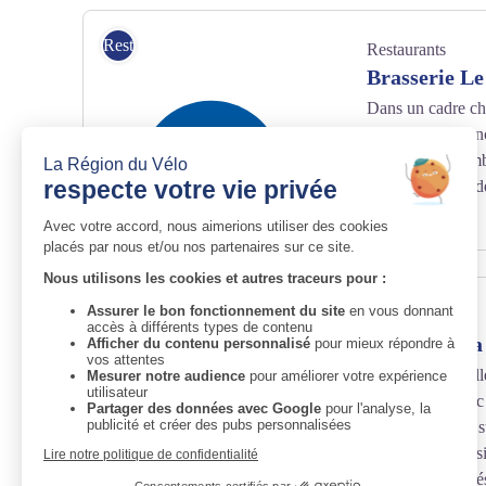
Le Pisé - Le Pisé
Restaurants
Restaurants
Brasserie L
Dans un cadre ch
régionaux dans not
Saint-Jean d’Ambe
sauf le 24 et 31 
janvier
Hébergement
Hébergement
Camping La 
Camping La Vallé
conviviales, ave
minimum situés su
nombreuses possib
sanitaires nettoy