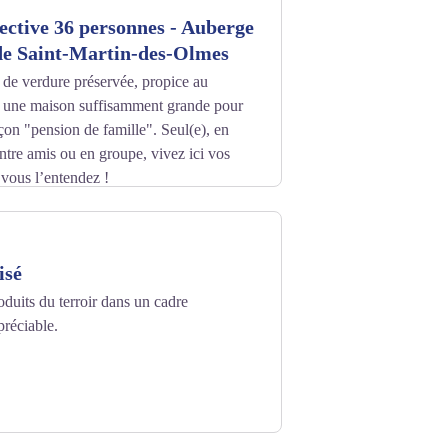
ective 36 personnes - Auberge
de Saint-Martin-des-Olmes
 de verdure préservée, propice au
t une maison suffisamment grande pour
açon "pension de famille". Seul(e), en
entre amis ou en groupe, vivez ici vos
ous l’entendez !
s-Olmes
isé
duits du terroir dans un cadre
préciable.