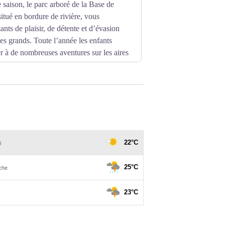
 saison, le parc arboré de la Base de
situé en bordure de rivière, vous
ants de plaisir, de détente et d’évasion
 les grands. Toute l’année les enfants
 à de nombreuses aventures sur les aires
lienne, toboggans, petit train… Les
éables moments au bord de l’étang, du
 jeunes pourront s’adonner à leurs loisirs
llée sur le plan d’eau, petits et grands
es bateaux électriques ou les canoës du
idi à rebondir dans les châteaux
rs durant l’été : concerts en terrasse,
eu d’artifice…
et de rejoindre facilement le plan d'eau