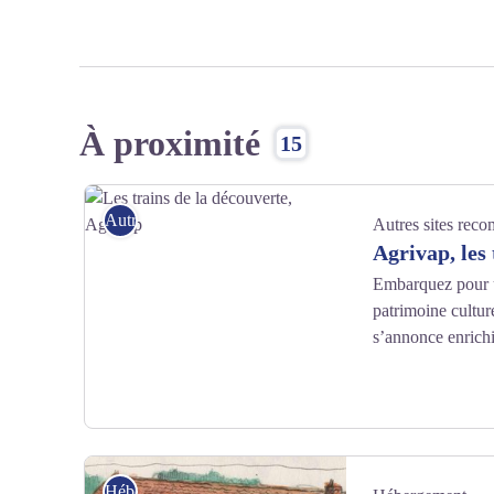
À proximité
15
Autres sites recommandés
Autres sites rec
Agrivap, les 
Embarquez pour u
patrimoine cultur
s’annonce enrichi
Les trains de la découverte, Agrivap - Luc Olivier
Hébergement