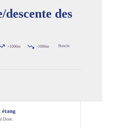
/descente des
image en plein écran
Boucle
+1006m
-1006m
t étang
al Dore.