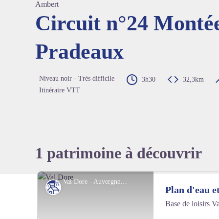
Ambert
Circuit n°24 Montée
Pradeaux
Voir l'
Niveau noir - Très difficile
3h30
32,3km
Itinéraire VTT
1 patrimoine à découvrir
Val Dore - Auvergne Centre France
Patrimoine culturel
Plan d'eau e
Base de loisirs V