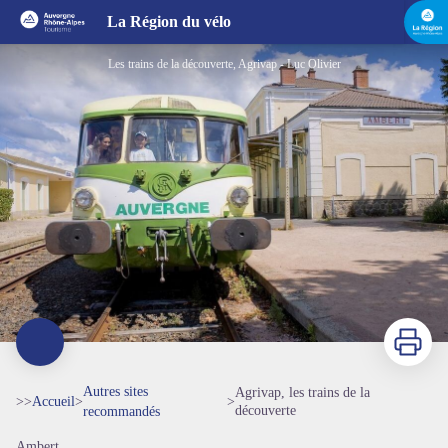
Agrivap, les trains de la découverte
La Région du vélo
Les trains de la découverte, Agrivap - Luc Olivier
Imprimer
Autres sites
Agrivap, les trains de la
>>
Accueil
>
>
découverte
recommandés
Ambert