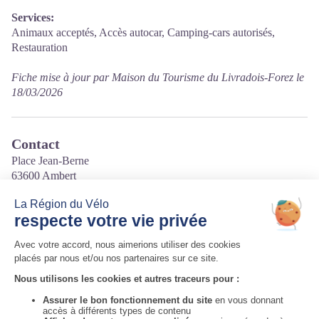
Services:
Animaux acceptés, Accès autocar, Camping-cars autorisés,
Restauration
Fiche mise à jour par Maison du Tourisme du Livradois-Forez le
18/03/2026
Contact
Place Jean-Berne
63600 Ambert
Tél. 04 73 82 43 88
Courriel
:
train@agrivap.fr
Site internet
:
https://agrivap.fr/