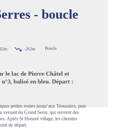
erres - boucle
image en plein écran
Boucle
62m
-262m
r le lac de Pierre Châtel et
 n°3, balisé en bleu. Départ :
ques petites routes jusqu’aux Troussiers, puis
du versant du Grand Serre, qui ouvrent des
tes. Après St Honoré village, les chemins
oint de départ.