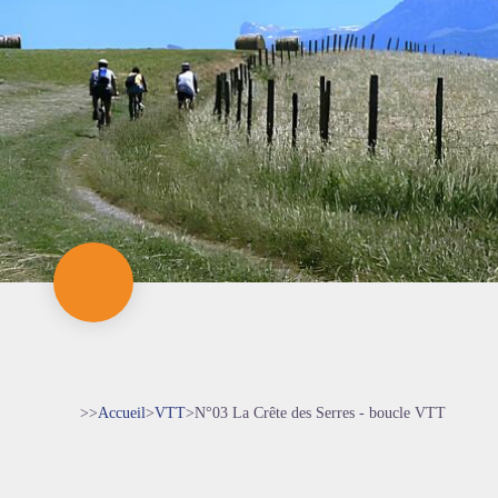
>>
Accueil
>
VTT
>
N°03 La Crête des Serres - boucle VTT