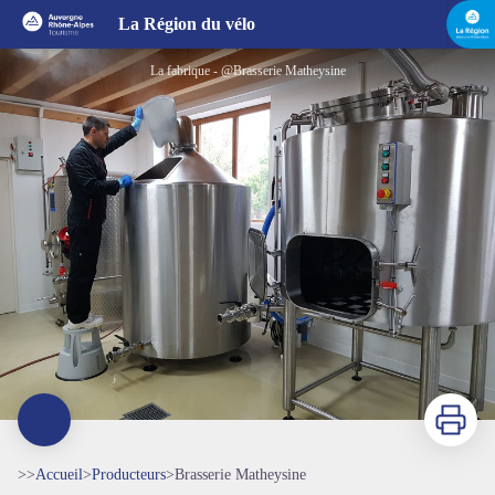
Brasserie Matheysine
La Région du vélo
La fabrique - @Brasserie Matheysine
Imprimer
>>
Accueil
>
Producteurs
>
Brasserie Matheysine