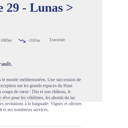
29 - Lunas >
image en plein écran
Traversée
+1005m
-1165m
ault.
s le monde méditerranéen. Une succession de
exception sur les grands espaces du Haut
 coups de cœur : Dio et son château, le
rêve pour les vététistes, les abords du lac
es invitations à la baignade. Vignes et oliviers
t et ses nombreux services.