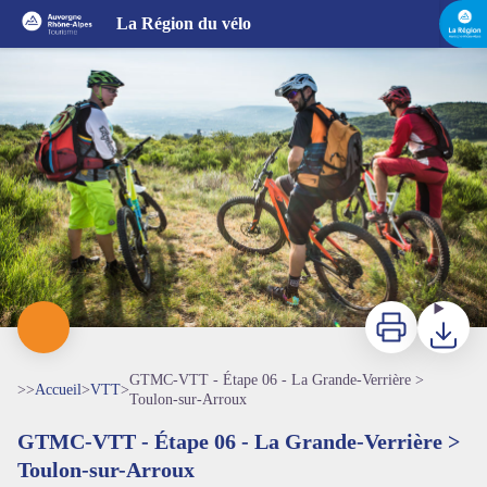
GTMC-VTT - Étape 06 - La Grande-Verrière > Toulon-sur-Arroux
La Région du vélo
Sur la GTMC-VTT - Olivier Octobre / GTMC-VTT
Imprimer
Télécharg
GTMC-VTT - Étape 06 - La Grande-Verrière >
>>
Accueil
>
VTT
>
Toulon-sur-Arroux
GTMC-VTT - Étape 06 - La Grande-Verrière >
Toulon-sur-Arroux