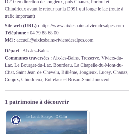
D210 en direction de Jongieux, puis Chanaz, Portout et
Chindrieux avant le retour par la D991 qui longe le lac (route à
trafic important)
Site web (URL) :
https://www.aixlesbains-rivieradesalpes.com
Téléphone :
04 79 88 68 00
Mél :
accueil@aixlesbains-rivieradesalpes.com
Départ
:
Aix-les-Bains
Communes traversées
:
Aix-les-Bains, Tresserve, Viviers-du-
Lac, Le Bourget-du-Lac, Bourdeau, La Chapelle-du-Mont-du-
Chat, Saint-Jean-de-Chevelu, Billième, Jongieux, Lucey, Chanaz,
Conjux, Chindrieux, Entrelacs et Brison-Saint-Innocent
1 patrimoine à découvrir
Le Lac du Bourget - O.Colin
Patrimoine naturel