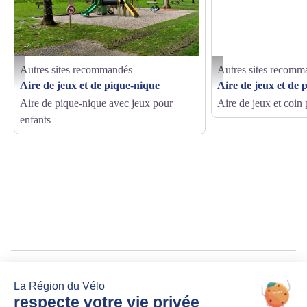
Autres sites recommandés
Autres sites recomm
Aire de jeux - BBST
Aire de jeux et de pique ni
Aire de jeux et de pique-nique
Aire de jeux et de 
Aire de pique-nique avec jeux pour
Aire de jeux et coin
enfants
Source
Agence alpine des territoires