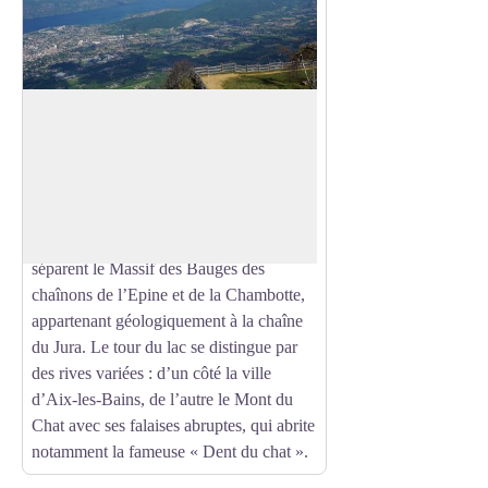
Le lac du Bourget
Plus grand lac d’origine glaciaire de
France, le lac du Bourget se distingue
Voir l'image en plein écran
aussi par sa profondeur (140 mètres). Ce
dernier occupe une dépression creusée
par les glaciers dans les molasses qui
séparent le Massif des Bauges des
chaînons de l’Epine et de la Chambotte,
appartenant géologiquement à la chaîne
du Jura. Le tour du lac se distingue par
des rives variées : d’un côté la ville
d’Aix-les-Bains, de l’autre le Mont du
Chat avec ses falaises abruptes, qui abrite
notamment la fameuse « Dent du chat ».