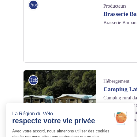
Producteurs
Producteurs
Brasserie B
Brasserie Barbar
Bière - Pixabay
Hébergement
Hébergement
Camping Laf
Camping rural dan
randonneurs, les 
reposer, se resso
! Un pré est disp