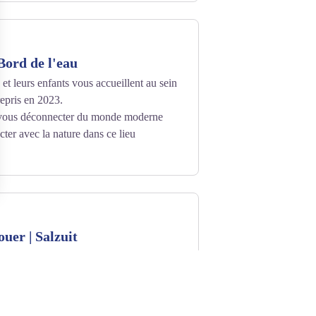
ord de l'eau
 et leurs enfants vous accueillent au sein
epris en 2023.
 vous déconnecter du monde moderne
cter avec la nature dans ce lieu
uer | Salzuit
n et possibilité de se garer facilement
une calme à 5mn de la RN 102. A 1h de
 et 30 mn du Puy en Velay.