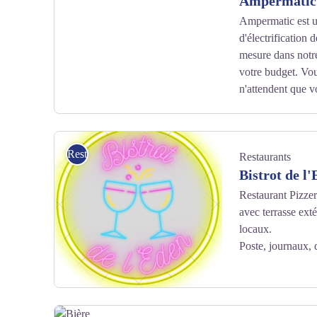
Ampermatic
Ampermatic est u
d'électrification 
mesure dans notre 
votre budget. Vou
n'attendent que v
Ampermatic - Ampermatic
Restaurants
Restaurants
Bistrot de l
Restaurant Pizzer
avec terrasse ext
locaux.
Poste, journaux, 
Bistrot de l'Eden - Facebook