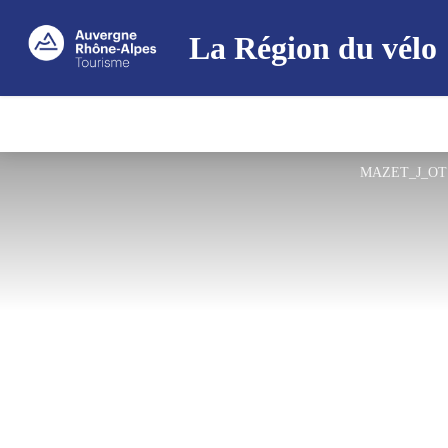
La Région du vélo
MAZET_J_OT