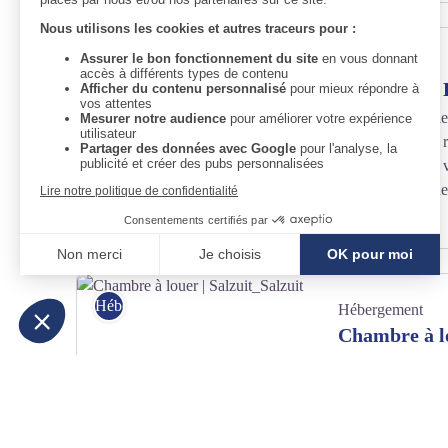
Camping Lafayette_Chavaniac-Lafayette - Pixabay
Hébergement
Hébergement
Camping Ô B
Jérémy et Coralie
de leur camping r
Préparez-vous à
et à vous reconne
enchanteur.
Camping Paulhaguet - Camping Paulhaguet
Hébergement
Hébergement
Chambre à lo
maison avec terrai
dans petite comm
Clermont ferrand