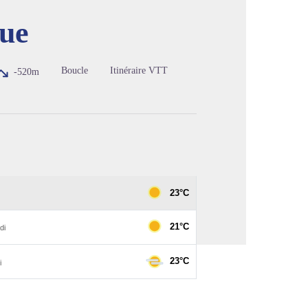
gue
image en plein écran
Boucle
Itinéraire VTT
-520m