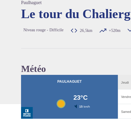
Paulhaguet
Le tour du Chalier
Voir l'
Niveau rouge - Difficile
26,5km
+520m
Météo