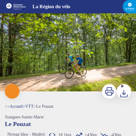
Le Pouzat
La Région du vélo
MAZET_J_OT
Imprimer
Télécharg
>>
Accueil
>
VTT
>
Le Pouzat
Siaugues-Sainte-Marie
Le Pouzat
Niveau bleu - Modéré
18,1km
+436m
-436m