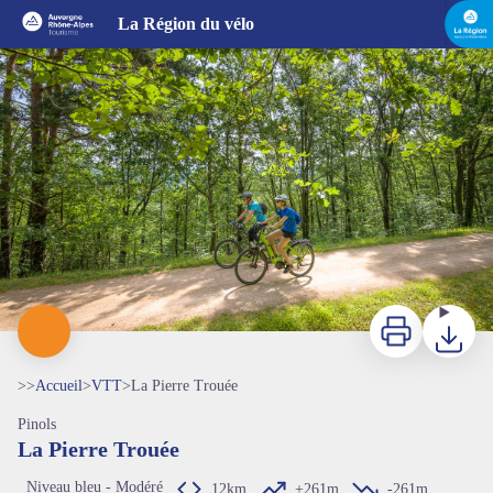
La Pierre Trouée
La Région du vélo
MAZET_J_OT
Imprimer
Télécharg
>>
Accueil
>
VTT
>
La Pierre Trouée
Pinols
La Pierre Trouée
Niveau bleu - Modéré
12km
+261m
-261m