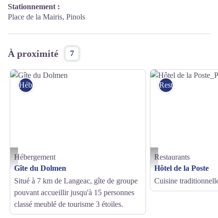
Stationnement :
Place de la Mairis, Pinols
À proximité
7
Hébergement
Restaurants
Hébergement
Restaurants
Gîte du Dolmen - MDDT43
Hôtel de la Poste_Pinols - 
Gîte du Dolmen
Hôtel de la Poste
Situé à 7 km de Langeac, gîte de groupe
Cuisine traditionnelle
pouvant accueillir jusqu'à 15 personnes
classé meublé de tourisme 3 étoiles.