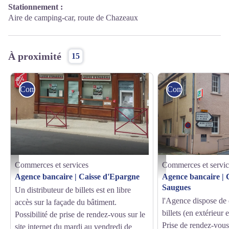
Stationnement :
Aire de camping-car, route de Chazeaux
À proximité
15
Commerces et services
Commerces et serv
Commerces et services
Commerces et servic
google
credit agricole
Agence bancaire | Caisse d'Epargne
Agence bancaire | 
Saugues
Un distributeur de billets est en libre
l'Agence dispose de 
accès sur la façade du bâtiment.
billets (en extérieur e
Possibilité de prise de rendez-vous sur le
Prise de rendez-vous 
site internet du mardi au vendredi de