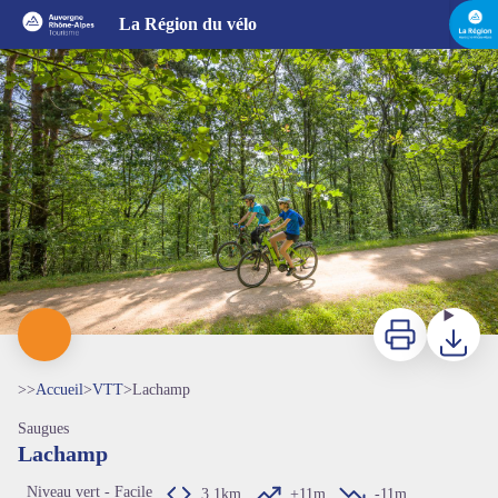
Lachamp
La Région du vélo
MAZET_J_OT
Imprimer
Télécharg
>>
Accueil
>
VTT
>
Lachamp
Saugues
Lachamp
Niveau vert - Facile
3,1km
+11m
-11m