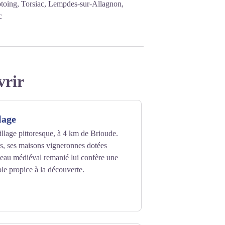
otoing, Torsiac, Lempdes-sur-Allagnon,
c
vrir
lage
llage pittoresque, à 4 km de Brioude.
tes, ses maisons vigneronnes dotées
âteau médiéval remanié lui confère une
le propice à la découverte.