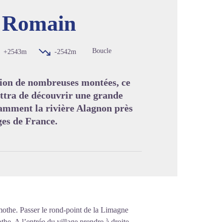
de Romain
image en plein écran
Boucle
+2543m
-2542m
ession de nombreuses montées, ce
mettra de découvrir une grande
tamment la rivière Alagnon près
ges de France.
othe. Passer le rond-point de la Limagne
he. A l’entrée du village prendre à droite