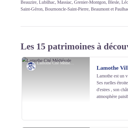
Beauzire, Lubilhac, Massiac, Grenier-Montgon, Blesle, Lé
Saint-Géron, Bournoncle-Saint-Pierre, Beaumont et Paulha
Les 15 patrimoines à décou
Lamothe Cité Médiévale - ©L.BARRUEL
Patrimoine culturel
Lamothe Vil
Lamothe est un vi
Ses ruelles étroi
d'estres , son ch
atmosphère paisib