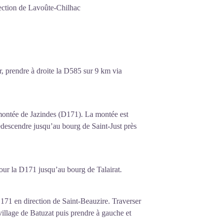
ection de Lavoûte-Chilhac
r, prendre à droite la D585 sur 9 km via
 montée de Jazindes (D171). La montée est
redescendre jusqu’au bourg de Saint-Just près
four la D171 jusqu’au bourg de Talairat.
 171 en direction de Saint-Beauzire. Traverser
village de Batuzat puis prendre à gauche et