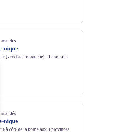
 Forez
ommandés
e-nique
ue (vers l'accrobranche) à Usson-en-
ommandés
e-nique
ue à côté de la borne aux 3 provinces