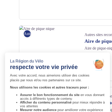
Aire de pique-nique_Merle-Leignec - Office de tourisme Loire
Autres sites recommandés
Autres sites rec
Aire de piqu
Aire de pique-niq
Forez.
Aire de pique nique
Autres sites recommandés
Autres sites rec
Aire de piqu
Aire de pique-niq