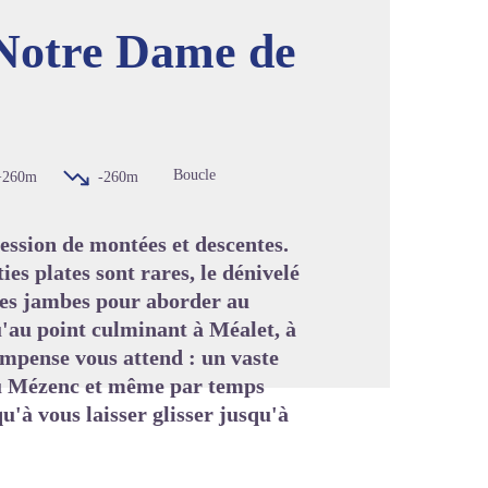
 Notre Dame de
image en plein écran
Boucle
+260m
-260m
cession de montées et descentes.
ies plates sont rares, le dénivelé
nnes jambes pour aborder au
'au point culminant à Méalet, à
ompense vous attend : un vaste
du Mézenc et même par temps
qu'à vous laisser glisser jusqu'à