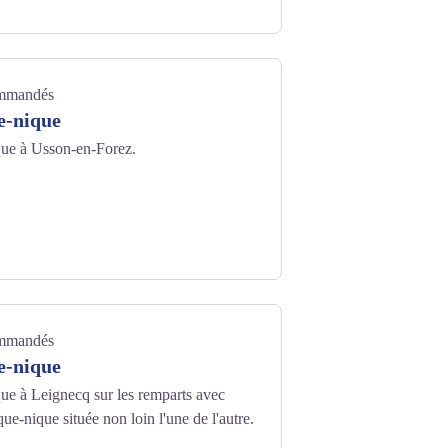
ommandés
e-nique
que à Usson-en-Forez.
eyrat - Office de tourisme Loire Forez
ommandés
e-nique
ue à Leignecq sur les remparts avec
ue-nique située non loin l'une de l'autre.