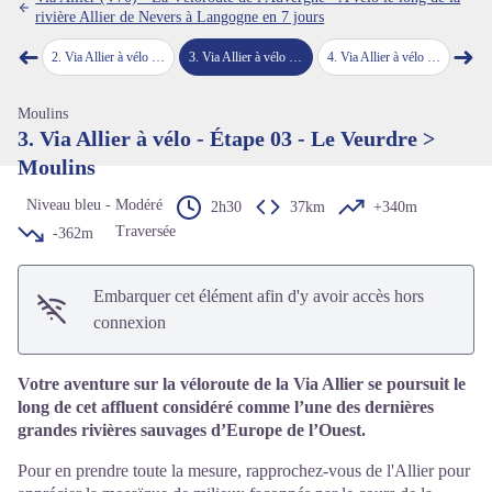
Voir l'image en plein écran
rivière Allier de Nevers à Langogne en 7 jours
➜
➜
Sancoins
2
.
Via Allier à vélo - Étape 02 - Sancoins > Le Veurdre
3
.
Via Allier à vélo - Étape 03 - Le Veurdre > Moulins
4
.
Via Allier à vélo - Étape 04 - Moulins > Saint-Pourçain-sur-Sioule
5
.
Via Allier
Étape précédente
Étap
Moulins
3. Via Allier à vélo - Étape 03 - Le Veurdre >
Moulins
Niveau bleu - Modéré
2h30
37km
+340m
Traversée
-362m
Embarquer cet élément afin d'y avoir accès hors
connexion
Votre aventure sur la véloroute de la Via Allier se poursuit le
long de cet affluent considéré comme l’une des dernières
grandes rivières sauvages d’Europe de l’Ouest.
Pour en prendre toute la mesure, rapprochez-vous de l'Allier pour