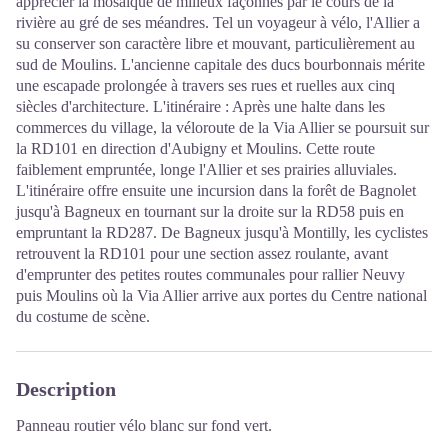
apprécier la mosaïque de milieux façonnés par le cours de la
rivière au gré de ses méandres. Tel un voyageur à vélo, l'Allier a
su conserver son caractère libre et mouvant, particulièrement au
sud de Moulins. L'ancienne capitale des ducs bourbonnais mérite
une escapade prolongée à travers ses rues et ruelles aux cinq
siècles d'architecture. L'itinéraire : Après une halte dans les
commerces du village, la véloroute de la Via Allier se poursuit sur
la RD101 en direction d'Aubigny et Moulins. Cette route
faiblement empruntée, longe l'Allier et ses prairies alluviales.
L'itinéraire offre ensuite une incursion dans la forêt de Bagnolet
jusqu'à Bagneux en tournant sur la droite sur la RD58 puis en
empruntant la RD287. De Bagneux jusqu'à Montilly, les cyclistes
retrouvent la RD101 pour une section assez roulante, avant
d'emprunter des petites routes communales pour rallier Neuvy
puis Moulins où la Via Allier arrive aux portes du Centre national
du costume de scène.
Description
Panneau routier vélo blanc sur fond vert.