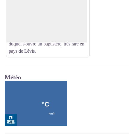
Église Saint-Hippolyte
Visite libre avec document. Eglise
construite à la fin du XIe siècle dans un
Voir l'image en plein écran
style roman clunisien qui a été fortement
remaniée au cours des siècles. La nef est
précédée d'un narthex sur la gauche
duquel s'ouvre un baptistère, très rare en
pays de Lévis.
Météo