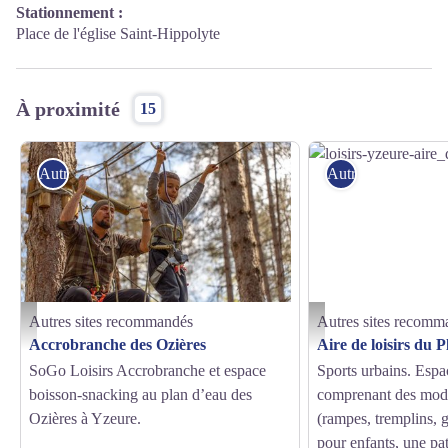
Stationnement :
Place de l'église Saint-Hippolyte
À proximité
15
Autres sites recommandés
Autres sites reco
Autres sites recommandés
Autres sites recomm
Accrobranche des Ozières_Yzeure - Sogo Loisirs
loisirs-yzeure-aire_du_pless
Accrobranche des Ozières
Aire de loisirs du Pl
SoGo Loisirs Accrobranche et espace
Sports urbains. Espac
boisson-snacking au plan d’eau des
comprenant des modu
Ozières à Yzeure.
(rampes, tremplins, g
pour enfants, une pat