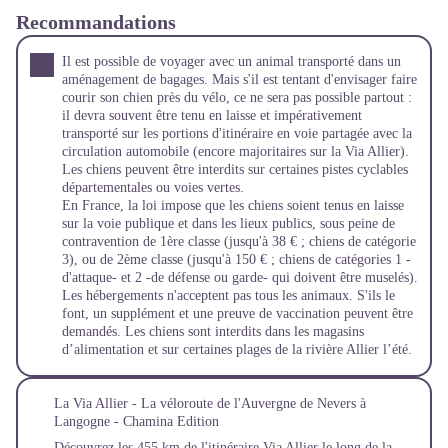
Recommandations
Il est possible de voyager avec un animal transporté dans un
aménagement de bagages. Mais s'il est tentant d'envisager faire
courir son chien près du vélo, ce ne sera pas possible partout :
il devra souvent être tenu en laisse et impérativement
transporté sur les portions d'itinéraire en voie partagée avec la
circulation automobile (encore majoritaires sur la Via Allier).
Les chiens peuvent être interdits sur certaines pistes cyclables
départementales ou voies vertes.
En France, la loi impose que les chiens soient tenus en laisse
sur la voie publique et dans les lieux publics, sous peine de
contravention de 1ère classe (jusqu'à 38 € ; chiens de catégorie
3), ou de 2ème classe (jusqu'à 150 € ; chiens de catégories 1 -
d'attaque- et 2 -de défense ou garde- qui doivent être muselés).
Les hébergements n'acceptent pas tous les animaux. S'ils le
font, un supplément et une preuve de vaccination peuvent être
demandés. Les chiens sont interdits dans les magasins
d’alimentation et sur certaines plages de la rivière Allier l’été.
La Via Allier - La véloroute de l'Auvergne de Nevers à
Langogne - Chamina Edition
Découvrez les 455 km de l'itinéraire Via Allier le long de la