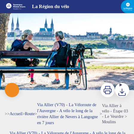
Via Allier à vélo - Étape 03 - Le Veurdre > Moulins
La Région du vélo
Vue sur Moulins depuis la Via Allier et le CNCS - Alba Photographie / Auvergne-Rhône-Alpes Tourisme
Imprimer
Télécharg
Via Allier (V70) - La Véloroute de
Via Allier à
l'Auvergne - A vélo le long de la
vélo - Étape 03
>>
Accueil
>
Route
>
>
- Le Veurdre >
rivière Allier de Nevers à Langogne
Moulins
en 7 jours
Via Allier (V70) - La Véloroute de l'Auvergne - A vélo le long de la