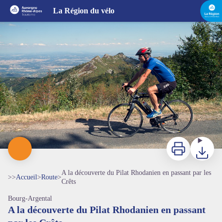
A la découverte du Pilat Rhodanien en passant par les Crêts
La Région du vélo
Arrivée à l'Oeillon - Basalt Image
Imprimer
Télécharg
A la découverte du Pilat Rhodanien en passant par les
>>
Accueil
>
Route
>
Crêts
Bourg-Argental
A la découverte du Pilat Rhodanien en passant