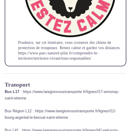
Prudence, sur cet itinéraire, vous croiserez des chiens de
protection de troupeaux. Restez calme et gardez vos distances.
https://www.parc-naturel-pilat.fr/comprendre-le-
territoire/territoire-vivant/tous-responsables/
Transport
Bus L17
:
https://www.laregionvoustransporte.fr/lignes/l17-annonay-
saint-etienne
Bus Région L12 :
https://www.laregionvoustransporte.fr/lignes/l12-
bourg-argental-le-bessat-saint-etienne
Bus L41 :
https://www.laregionvoustransporte.fr/lignes/l41-pelussin-