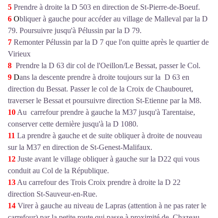
5
Prendre à droite la D 503 en direction de St-Pierre-de-Boeuf.
6
O
bliquer à gauche pour accéder au village de Malleval par la D
79. Poursuivre jusqu'à Pélussin par la D 79.
7
Remonter Pélussin par la D 7 que l'on quitte après le quartier de
Virieux
8
Prendre la D 63 dir col de l'Oeillon/Le Bessat, passer le Col.
9
D
ans la descente prendre à droite toujours sur la D 63 en
direction du Bessat. Passer le col de la Croix de Chaubouret,
traverser le Bessat et poursuivre direction St-Etienne par la M8.
10
Au carrefour prendre à gauche la M37 jusqu'à Tarentaise,
conserver cette dernière jusqu'à la D 1080.
11
La prendre à gauche et de suite obliquer à droite de nouveau
sur la M37 en direction de St-Genest-Malifaux.
12
Juste avant le village obliquer à gauche sur la D22 qui vous
conduit au Col de la République.
13
Au carrefour des Trois Croix prendre à droite la D 22
direction St-Sauveur-en-Rue.
14
Virer à gauche au niveau de Lapras (attention à ne pas rater le
carrefour) par la petite route qui passe à proximité de Chazeau