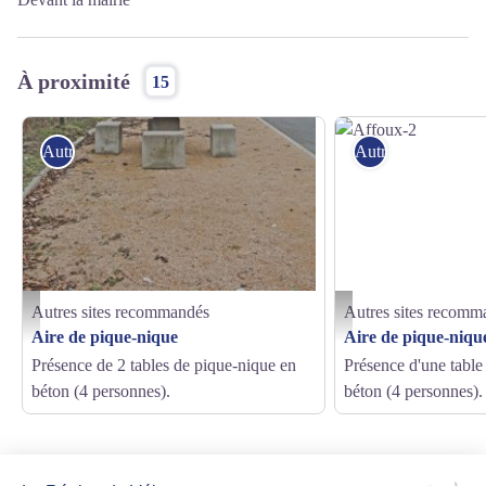
À proximité
15
Autres sites recommandés
Autres sites reco
Autres sites recommandés
Autres sites recomm
Affoux-3
Affoux-2
Aire de pique-nique
Aire de pique-niqu
Présence de 2 tables de pique-nique en
Présence d'une table
béton (4 personnes).
béton (4 personnes).