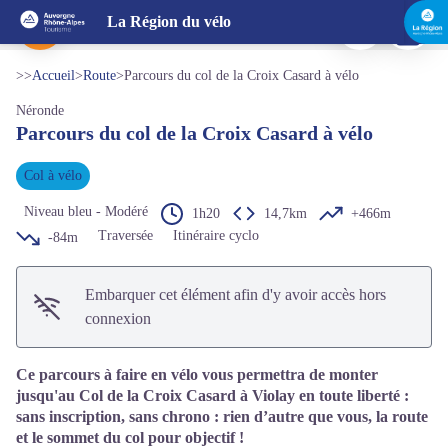
Parcours du col de la Croix Casard à vélo
Imprimer
Télécharg
La Région du vélo
Parcours du Col de la Croix Casard - OT FOREZ-EST - CP
Voir l'image en plein écran
>>
Accueil
>
Route
>
Parcours du col de la Croix Casard à vélo
Néronde
Parcours du col de la Croix Casard à vélo
Col à vélo
Niveau bleu - Modéré
1h20
14,7km
+466m
Traversée
Itinéraire cyclo
-84m
Embarquer cet élément afin d'y avoir accès hors
connexion
Ce parcours à faire en vélo vous permettra de monter
jusqu'au Col de la Croix Casard à Violay en toute liberté :
sans inscription, sans chrono : rien d’autre que vous, la route
et le sommet du col pour objectif !