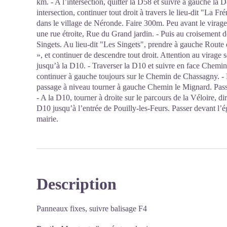
km. - A l’intersection, quitter la D58 et suivre à gauche la
intersection, continuer tout droit à travers le lieu-dit "La Fr
dans le village de Néronde. Faire 300m. Peu avant le virage
une rue étroite, Rue du Grand jardin. - Puis au croisement d
Singets. Au lieu-dit "Les Singets", prendre à gauche Rout
», et continuer de descendre tout droit. Attention au virage s
jusqu’à la D10. - Traverser la D10 et suivre en face Chemin
continuer à gauche toujours sur le Chemin de Chassagny. - L
passage à niveau tourner à gauche Chemin le Mignard. Pass
- A la D10, tourner à droite sur le parcours de la Véloire, d
D10 jusqu’à l’entrée de Pouilly-les-Feurs. Passer devant l’égl
mairie.
Description
Panneaux fixes, suivre balisage F4