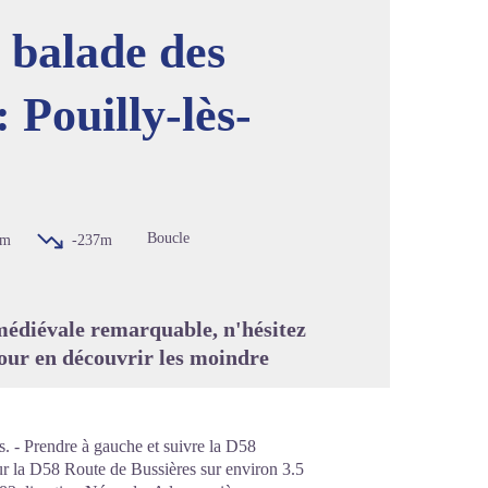
: balade des
: Pouilly-lès-
image en plein écran
Boucle
8m
-237m
 médiévale remarquable, n'hésitez
pour en découvrir les moindre
rs. - Prendre à gauche et suivre la D58
ur la D58 Route de Bussières sur environ 3.5