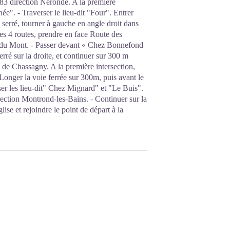
 D83 direction Néronde. A la première
énée". - Traverser le lieu-dit "Four". Entrer
 serré, tourner à gauche en angle droit dans
es 4 routes, prendre en face Route des
e du Mont. - Passer devant « Chez Bonnefond
erré sur la droite, et continuer sur 300 m
 de Chassagny. A la première intersection,
onger la voie ferrée sur 300m, puis avant le
er les lieu-dit" Chez Mignard" et "Le Buis".
irection Montrond-les-Bains. - Continuer sur la
ise et rejoindre le point de départ à la