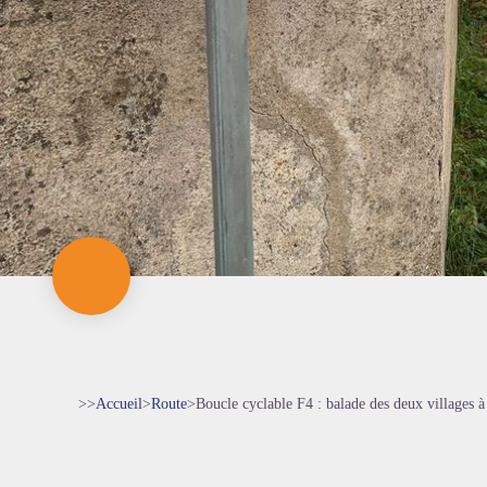
>>
Accueil
>
Route
>
Boucle cyclable F4 : balade des deux villages à