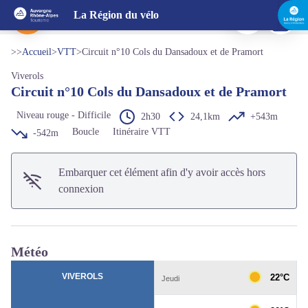
Circuit n°10 Cols du Dansadoux et de Pramort
Imprimer
Télécharg
La Région du vélo
chemin - MDT LF
Voir l'image en plein écran
>>
Accueil
>
VTT
>
Circuit n°10 Cols du Dansadoux et de Pramort
Viverols
Circuit n°10 Cols du Dansadoux et de Pramort
Niveau rouge - Difficile
2h30
24,1km
+543m
Boucle
Itinéraire VTT
-542m
Embarquer cet élément afin d'y avoir accès hors
connexion
Météo