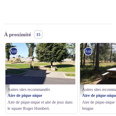
À proximité
15
Autres sites recommandés
Autres sites reco
Autres sites recommandés
Autres sites recomm
Square Roger Humbert - OTLF
Bois de la Brugne - Office 
Aire de pique nique
Aire de pique-niqu
Aire de pique-nique et aire de jeux dans
Aire de pique-nique 
le square Roger Humbert.
brugne