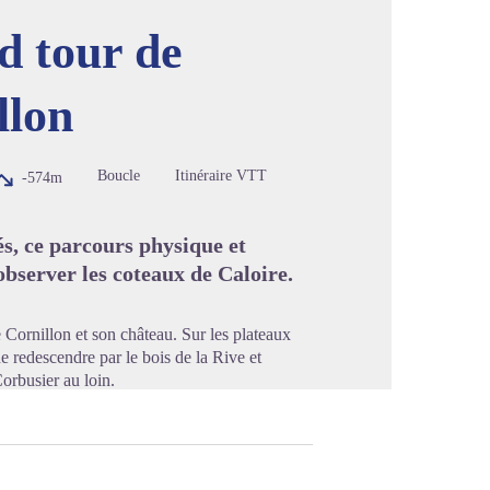
 tour de
llon
image en plein écran
Boucle
Itinéraire VTT
-574m
s, ce parcours physique et
observer les coteaux de Caloire.
 Cornillon et son château. Sur les plateaux
e redescendre par le bois de la Rive et
orbusier au loin.