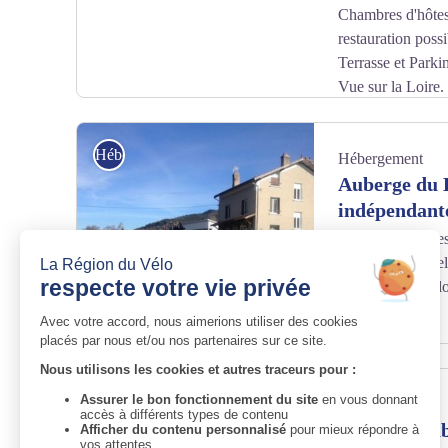
Chambres d'hôtes
restauration possi
Terrasse et Parki
Vue sur la Loire.
RES_Auberge_du_Barrage_Aurec-sur-Loire
Hébergement
Hébergement
Auberge du 
indépendant
Chambres d'hôtes 
de Loire et à que
et de la base de l
Restaurants
Restaurants
Aurec Keba