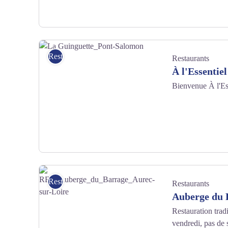
Air de pique-nique - Anne Massip
Restaurants
Restaurants
À l'Essentiel
Bienvenue À l'Ess
La Guinguette_Pont-Salomon - La Guinguette
Restaurants
Restaurants
Auberge du 
Restauration trad
vendredi, pas de 