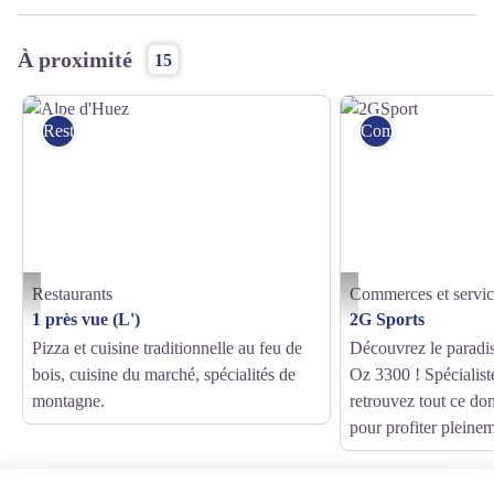
À proximité
15
Restaurants
Commerces et serv
Restaurants
Commerces et servic
Alpe d'Huez - Alpe d'Huez Tourisme
2GSport - OT Oz
1 près vue (L')
2G Sports
Pizza et cuisine traditionnelle au feu de
Découvrez le paradis
bois, cuisine du marché, spécialités de
Oz 3300 ! Spécialist
montagne.
retrouvez tout ce do
pour profiter pleine