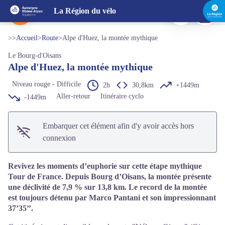
Alpe d'Huez, la montée mythique
Imprimer
Télécharg
La Région du vélo
Arrivée sur l'Alpe d'Huez - beallet.com
Voir l'image en plein écran
>>
Accueil
>
Route
>
Alpe d'Huez, la montée mythique
Le Bourg-d'Oisans
Alpe d'Huez, la montée mythique
Niveau rouge - Difficile
2h
30,8km
+1449m
Aller-retour
Itinéraire cyclo
-1449m
Embarquer cet élément afin d'y avoir accès hors
connexion
Revivez les moments d’euphorie sur cette étape mythique
Tour de France. Depuis Bourg d’Oisans, la montée présente
une déclivité de 7,9 % sur 13,8 km. Le record de la montée
est toujours détenu par Marco Pantani et son impressionnant
37’35’’.