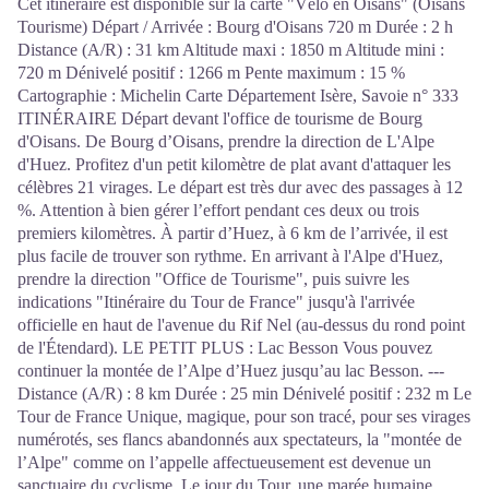
Cet itinéraire est disponible sur la carte "Vélo en Oisans" (Oisans
Tourisme) Départ / Arrivée : Bourg d'Oisans 720 m Durée : 2 h
Distance (A/R) : 31 km Altitude maxi : 1850 m Altitude mini :
720 m Dénivelé positif : 1266 m Pente maximum : 15 %
Cartographie : Michelin Carte Département Isère, Savoie n° 333
ITINÉRAIRE Départ devant l'office de tourisme de Bourg
d'Oisans. De Bourg d’Oisans, prendre la direction de L'Alpe
d'Huez. Profitez d'un petit kilomètre de plat avant d'attaquer les
célèbres 21 virages. Le départ est très dur avec des passages à 12
%. Attention à bien gérer l’effort pendant ces deux ou trois
premiers kilomètres. À partir d’Huez, à 6 km de l’arrivée, il est
plus facile de trouver son rythme. En arrivant à l'Alpe d'Huez,
prendre la direction "Office de Tourisme", puis suivre les
indications "Itinéraire du Tour de France" jusqu'à l'arrivée
officielle en haut de l'avenue du Rif Nel (au-dessus du rond point
de l'Étendard). LE PETIT PLUS : Lac Besson Vous pouvez
continuer la montée de l’Alpe d’Huez jusqu’au lac Besson. ---
Distance (A/R) : 8 km Durée : 25 min Dénivelé positif : 232 m Le
Tour de France Unique, magique, pour son tracé, pour ses virages
numérotés, ses flancs abandonnés aux spectateurs, la "montée de
l’Alpe" comme on l’appelle affectueusement est devenue un
sanctuaire du cyclisme. Le jour du Tour, une marée humaine