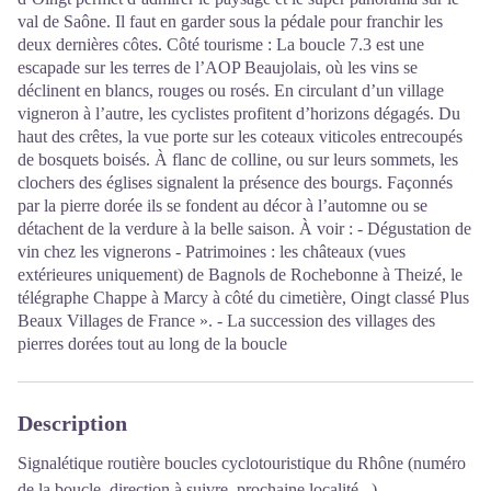
val de Saône. Il faut en garder sous la pédale pour franchir les
deux dernières côtes. Côté tourisme : La boucle 7.3 est une
escapade sur les terres de l’AOP Beaujolais, où les vins se
déclinent en blancs, rouges ou rosés. En circulant d’un village
vigneron à l’autre, les cyclistes profitent d’horizons dégagés. Du
haut des crêtes, la vue porte sur les coteaux viticoles entrecoupés
de bosquets boisés. À flanc de colline, ou sur leurs sommets, les
clochers des églises signalent la présence des bourgs. Façonnés
par la pierre dorée ils se fondent au décor à l’automne ou se
détachent de la verdure à la belle saison. À voir : - Dégustation de
vin chez les vignerons - Patrimoines : les châteaux (vues
extérieures uniquement) de Bagnols de Rochebonne à Theizé, le
télégraphe Chappe à Marcy à côté du cimetière, Oingt classé Plus
Beaux Villages de France ». - La succession des villages des
pierres dorées tout au long de la boucle
Description
Signalétique routière boucles cyclotouristique du Rhône (numéro
de la boucle, direction à suivre, prochaine localité...).