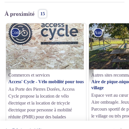
À proximité
15
Commerces et services
Autres sites reco
Commerces et services
Autres sites recomm
Access Cycle - Lanotte Frédéric
Vincent GUERIN - Destinat
Access' Cycle - Vélo mobilité pour tous
Aire de pique-niqu
village
Au Porte des Pierres Dorées, Access
Espace vert au cœur d
Cycle propose la location de vélo
Aire ombragée. Jeux
électrique et la location de tricycle
Parcours sportif de p
électrique pour personne à mobilité
le village ou très pr
réduite (PMR) pour des balades
salle des Deux Jose
accessibles à tous sur les routes du