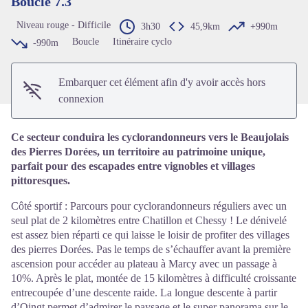
Boucle 7.3
Voir l'image en plein écran
Niveau rouge - Difficile
3h30
45,9km
+990m
Boucle
Itinéraire cyclo
-990m
Embarquer cet élément afin d'y avoir accès hors
connexion
Ce secteur conduira les cyclorandonneurs vers le Beaujolais
des Pierres Dorées, un territoire au patrimoine unique,
parfait pour des escapades entre vignobles et villages
pittoresques.
Côté sportif : Parcours pour cyclorandonneurs réguliers avec un
seul plat de 2 kilomètres entre Chatillon et Chessy ! Le dénivelé
est assez bien réparti ce qui laisse le loisir de profiter des villages
des pierres Dorées. Pas le temps de s’échauffer avant la première
ascension pour accéder au plateau à Marcy avec un passage à
10%. Après le plat, montée de 15 kilomètres à difficulté croissante
entrecoupée d’une descente raide. La longue descente à partir
d’Oingt permet d’admirer le paysage et le super panorama sur le