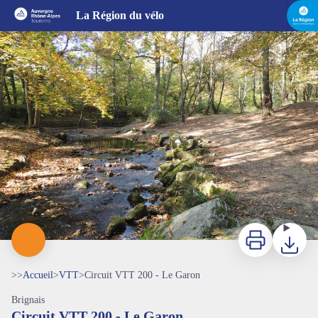
Circuit VTT 200 - Le Garon
La Région du vélo
Chemin - Destination Monts du Lyonnais
Imprimer
Télécharg
>>
Accueil
>
VTT
>
Circuit VTT 200 - Le Garon
Brignais
Circuit VTT 200 - Le Garon