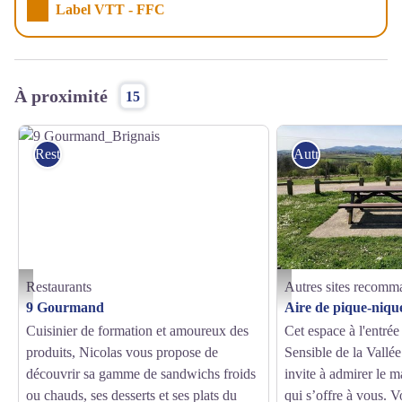
Label VTT - FFC
À proximité
15
Restaurants
Autres sites reco
Restaurants
Autres sites recomm
9 Gourmand_Brignais - 9 Gourmand
Table de pique-nique - Des
9 Gourmand
Aire de pique-niqu
Cuisinier de formation et amoureux des
Cet espace à l'entrée
produits, Nicolas vous propose de
Sensible de la Vallé
découvrir sa gamme de sandwichs froids
invite à admirer le 
ou chauds, ses desserts et ses plats du
qui s’offre à vous. 