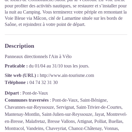
pour profiter des activités nautiques, se restaurer et s’installer pour
la nuit au Camping. Vous terminerez votre périple en remontant la
Voie Bleue via Mâcon, cité de Lamartine située sur les bords de
Saône, et rejoindrez à votre point de départ.
Description
Panneaux directionnels l'Ain à Vélo
Praticable :
du 01/04 au 31/10 tous les jours.
Site web (URL) :
http://www.ain-tourisme.com
Téléphone :
04 74 32 31 30
Départ
:
Pont-de-Vaux
Communes traversées
:
Pont-de-Vaux, Saint-Bénigne,
Chavannes-sur-Reyssouze, Servignat, Saint-Trivier-de-Courtes,
Mantenay-Montlin, Saint-Julien-sur-Reyssouze, Jayat, Montrevel-
en-Bresse, Malafretaz, Bresse Vallons, Attignat, Polliat, Buellas,
Montracol, Vandeins, Chaveyriat, Chanoz-Châtenay, Vonnas,