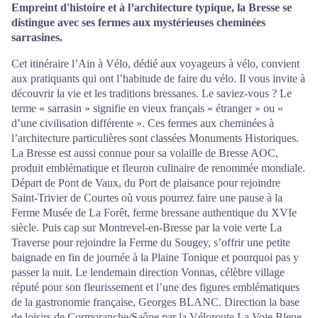
Empreint d'histoire et à l’architecture typique, la Bresse se
distingue avec ses fermes aux mystérieuses cheminées
sarrasines.
Cet itinéraire l’Ain à Vélo, dédié aux voyageurs à vélo, convient
aux pratiquants qui ont l’habitude de faire du vélo. Il vous invite à
découvrir la vie et les traditions bressanes. Le saviez-vous ? Le
terme « sarrasin » signifie en vieux français « étranger » ou «
d’une civilisation différente ». Ces fermes aux cheminées à
l’architecture particulières sont classées Monuments Historiques.
La Bresse est aussi connue pour sa volaille de Bresse AOC,
produit emblématique et fleuron culinaire de renommée mondiale.
Départ de Pont de Vaux, du Port de plaisance pour rejoindre
Saint-Trivier de Courtes où vous pourrez faire une pause à la
Ferme Musée de La Forêt, ferme bressane authentique du XVIe
siècle. Puis cap sur Montrevel-en-Bresse par la voie verte La
Traverse pour rejoindre la Ferme du Sougey, s’offrir une petite
baignade en fin de journée à la Plaine Tonique et pourquoi pas y
passer la nuit. Le lendemain direction Vonnas, célèbre village
réputé pour son fleurissement et l’une des figures emblématiques
de la gastronomie française, Georges BLANC. Direction la base
de loisirs de Cormoranche/Saône par la Véloroute La Voie Bleue