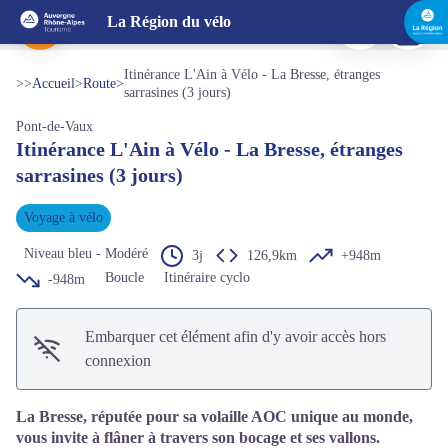
Itinérance L'Ain à Vélo - La Bresse, étranges sarrasines (3 jours)
Imprimer
Télécharg
La Région du vélo
Port de plaisance à Pont-de-Vaux - ©Gilles BREVET : Aintourisme
Voir l'image en plein écran
Itinérance L'Ain à Vélo - La Bresse, étranges
>>
Accueil
>
Route
>
sarrasines (3 jours)
Pont-de-Vaux
Itinérance L'Ain à Vélo - La Bresse, étranges
sarrasines (3 jours)
Voyage à vélo
Niveau bleu - Modéré
3j
126,9km
+948m
Boucle
Itinéraire cyclo
-948m
Embarquer cet élément afin d'y avoir accès hors
connexion
La Bresse, réputée pour sa volaille AOC unique au monde,
vous invite à flâner à travers son bocage et ses vallons.