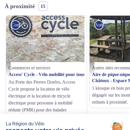
À proximité
15
Commerces et services
Autres sites reco
Commerces et services
Autres sites recomm
Access Cycle - Lanotte Frédéric
Vincent GUERIN - Destinat
Access' Cycle - Vélo mobilité pour tous
Aire de pique-nique
Châtoux - Espace 
Au Porte des Pierres Dorées, Access
1 kiosque en bois pr
Cycle propose la location de vélo
dégagée sur les mont
électrique et la location de tricycle
enfants à proximité.
électrique pour personne à mobilité
réduite (PMR) pour des balades
accessibles à tous sur les routes du
Beaujolais classé Géoparc Mondial