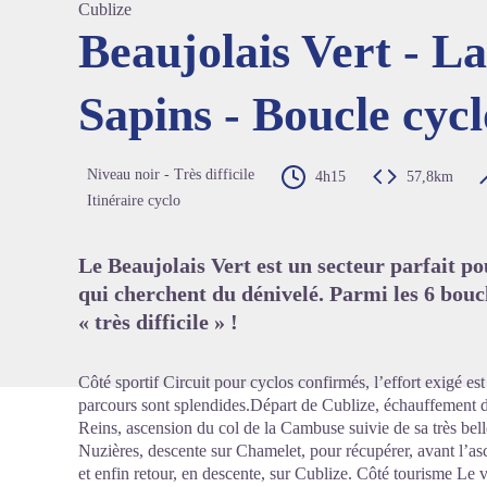
Cublize
Beaujolais Vert - L
Sapins - Boucle cycl
Voir l'
Niveau noir - Très difficile
4h15
57,8km
Itinéraire cyclo
Le Beaujolais Vert est un secteur parfait p
qui cherchent du dénivelé. Parmi les 6 boucles
« très difficile » !
Côté sportif Circuit pour cyclos confirmés, l’effort exigé e
parcours sont splendides.Départ de Cublize, échauffement d
Reins, ascension du col de la Cambuse suivie de sa très bel
Nuzières, descente sur Chamelet, pour récupérer, avant l’as
et enfin retour, en descente, sur Cublize. Côté tourisme Le 