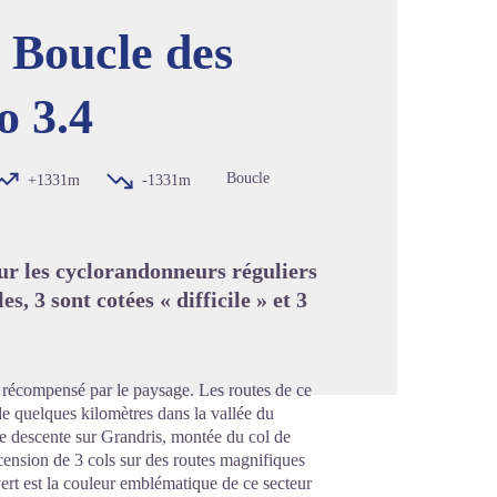
a Boucle des
o 3.4
image en plein écran
Boucle
+1331m
-1331m
our les cyclorandonneurs réguliers
, 3 sont cotées « difficile » et 3
st récompensé par le paysage. Les routes de ce
e quelques kilomètres dans la vallée du
le descente sur Grandris, montée du col de
cension de 3 cols sur des routes magnifiques
vert est la couleur emblématique de ce secteur