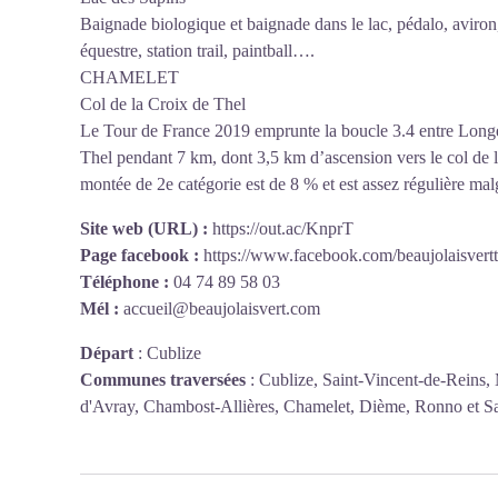
Baignade biologique et baignade dans le lac, pédalo, aviron,
équestre, station trail, paintball….
CHAMELET
Col de la Croix de Thel
Le Tour de France 2019 emprunte la boucle 3.4 entre Longev
Thel pendant 7 km, dont 3,5 km d’ascension vers le col de 
montée de 2e catégorie est de 8 % et est assez régulière mal
Site web (URL) :
https://out.ac/KnprT
Page facebook :
https://www.facebook.com/beaujolaisvert
Téléphone :
04 74 89 58 03
Mél :
accueil@beaujolaisvert.com
Départ
:
Cublize
Communes traversées
:
Cublize, Saint-Vincent-de-Reins,
d'Avray, Chambost-Allières, Chamelet, Dième, Ronno et Sa