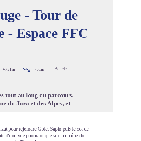
uge - Tour de
e - Espace FFC
image en plein écran
Boucle
+751m
-751m
es tout au long du parcours.
ne du Jura et des Alpes, et
zat pour rejoindre Golet Sapin puis le col de
fite d'une vue panoramique sur la chaîne du