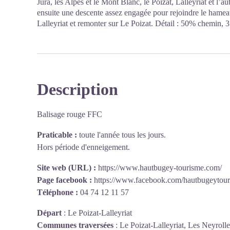
Jura, les Alpes et le Mont Blanc, le Poizat, Lalleyriat et l’
ensuite une descente assez engagée pour rejoindre le hameau
Lalleyriat et remonter sur Le Poizat. Détail : 50% chemin, 
Description
Balisage rouge FFC
Praticable :
toute l'année tous les jours.
Hors période d'enneigement.
Site web (URL) :
https://www.hautbugey-tourisme.com/
Page facebook :
https://www.facebook.com/hautbugeytou
Téléphone :
04 74 12 11 57
Départ
:
Le Poizat-Lalleyriat
Communes traversées
:
Le Poizat-Lalleyriat, Les Neyroll