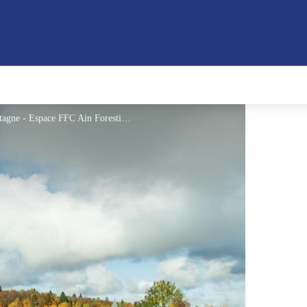
Parcours VTT 59 rouge - Tour de la Grande Montagne - Espace FFC Ain Forestière - Jérôme Pruniaux - Agence ARGO - HautBugeyTourisme