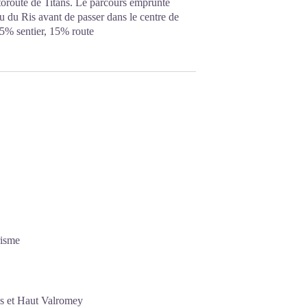
autoroute de Titans. Le parcours emprunte
 du Ris avant de passer dans le centre de
35% sentier, 15% route
risme
es et Haut Valromey