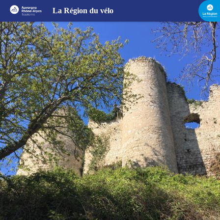
Circuit VTT 7 km - Le chemin des lavoirs
La Région du vélo
Forteresse de Naves - @A. Cipres