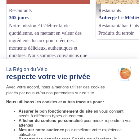
Restaurants
Restaurants
@Lemedieval
365 jours
Auberge Le Médié
Notre mission ? Célébrer la vie
Restaurant/ bar. Cuis
quotidienne, en mettant en valeur des
Produits du terroir.
ingrédients locaux pour créer des
moments délicieux, authentiques et
durables. Nous sommes convaincus que
chaque jour offre une opportunité unique
de bien manger.
Auvergne-Rhône-Alpes Tourisme