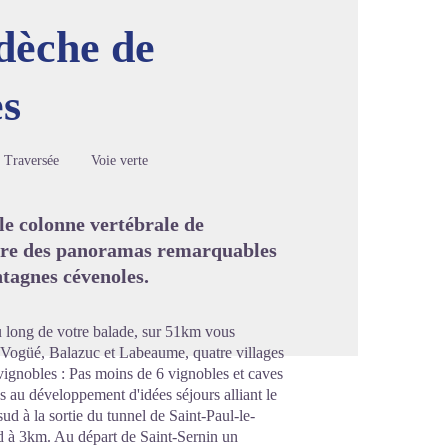
rdèche de
es
image en plein écran
Traversée
Voie verte
le colonne vertébrale de
ffre des panoramas remarquables
ntagnes cévenoles.
u long de votre balade, sur 51km vous
, Vogüé, Balazuc et Labeaume, quatre villages
 vignobles : Pas moins de 6 vignobles et caves
s au développement d'idées séjours alliant le
 sud à la sortie du tunnel de Saint-Paul-le-
rd à 3km. Au départ de Saint-Sernin un