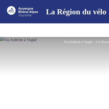
La Région du vélo
Via Ardèche à Vogüé - ©A.Re